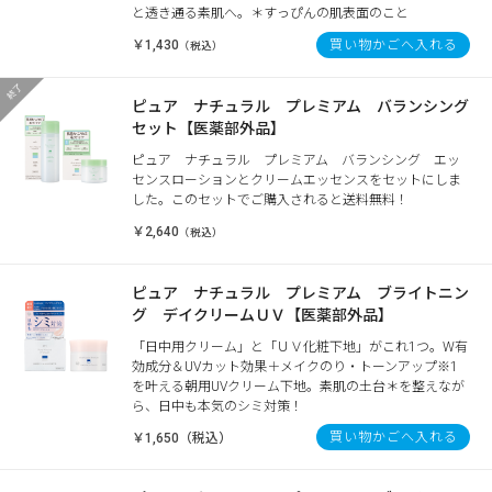
と透き通る素肌へ。＊すっぴんの肌表面のこと
￥1,430
買い物かごへ入れる
（税込）
ピュア ナチュラル プレミアム バランシング
セット【医薬部外品】
ピュア ナチュラル プレミアム バランシング エッ
センスローションとクリームエッセンスをセットにしま
した。このセットでご購入されると送料無料！
￥2,640
（税込）
ピュア ナチュラル プレミアム ブライトニン
グ デイクリームＵＶ【医薬部外品】
「日中用クリーム」と「ＵＶ化粧下地」がこれ1つ。W有
効成分＆UVカット効果＋メイクのり・トーンアップ※1
を叶える朝用UVクリーム下地。素肌の土台＊を整えなが
ら、日中も本気のシミ対策！
買い物かごへ入れる
￥1,650（税込）