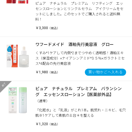
ピュア ナチュラル プレミアム リフティング エッ
センスローションとリンクルセラム アイクリームをセ
ットにしました。このセットでご購入されると送料無
料！
￥3,300
（税込）
ワフードメイド 酒粕先行美容液 グロー
くすみ*1ケアして内側*2までつやめく透明感！酒粕エキ
ス（保湿成分）×ナイアシンアミド*3 ５％×ガラクトミセ
ス*4配合の先行美容液
￥1,980
買い物かごへ入れる
（税込）
ピュア ナチュラル プレミアム バランシン
グ エッセンスローション【医薬部外品】
（通常）
「化粧水」と「乳液」がこれ1本。肌荒れ・ニキビ、毛穴
肌※1ケアして素肌の土台＊を整える
￥1,320
（税込）