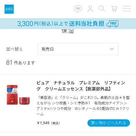
保湿
並べ替え
81
件あります
ピュア ナチュラル プレミアム リフティン
グ クリームエッセンス【医薬部外品】
「美容液」と「クリーム」がこれ1つ。素肌の土台＊を整
えながら シワ改善・シミ予防※1 有効成分ナイアシン
アミド×ハリつや成分 Wレチノール※2配合の2 in 1クリ
ーム
￥1,540
買い物かごへ入れる
（税込）