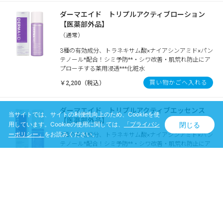
ダーマエイド トリプルアクティブローション
【医薬部外品】
（通常）
3種の有効成分、トラネキサム酸×ナイアシンアミド×パン
テノール*配合！シミ予防**・シワ改善・肌荒れ防止にア
プローチする薬用浸透***化粧水
買い物かごへ入れる
￥2,200（税込）
ダーマエイド トリプルアクティブエッセンス
当サイトでは、サイトの利便性向上のため、Cookieを使
【医薬部外品】
閉じる
用しています。Cookieの使用に関しては、
「プライバシ
ーポリシー」
をお読みください。
3種の有効成分、トラネキサム酸×ナイアシンアミド×パン
テノール*配合！シミ予防**・シワ改善・肌荒れ防止にア
プローチする薬用浸透***保湿美容液
買い物かごへ入れる
￥2,420（税込）
ダーマエイド トリプルアクティブクリーム【医
薬部外品】
3種の有効成分、トラネキサム酸×ナイアシンアミド×パン