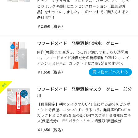
ピュア ナチュラル プレミアム バランシング しっ
とりミルク洗顔料とエッセンスローション【医薬部外
品】をセットにしました。このセットでご購入されると
送料無料！
￥2,860（税込）
ワフードメイド 発酵酒粕化粧水 グロー
内側(角層)まで浸透し、うるおい満たすもっちり透輝肌
へ。 ワフードメイド独自成分の発酵酒粕EX※1と、ナイ
アシンアミド※2、ガラクトミセス※3配合の化粧水
買い物かごへ入れる
￥1,650（税込）
ワフードメイド 発酵酒粕マスク グロー 部分
用
【数量限定】朝のメイクのりUP！気になる部分をピンポ
イントで保湿、ベタつかずにうるおう。発酵酒粕EX※1×
ガラクトミセス※2配合の部分用マスク※1 酒粕発酵エキ
ス(保湿成分) ※2 ガラクトミセス培養液(保湿成分)
￥1,650（税込）