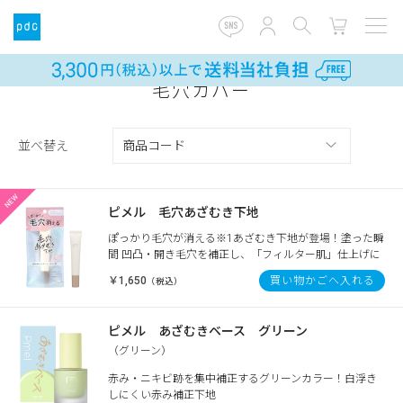
毛穴カバー
並べ替え
ピメル 毛穴あざむき下地
ぽっかり毛穴が消える※1あざむき下地が登場！塗った瞬
間 凹凸・開き毛穴を補正し、「フィルター肌」仕上げに
￥1,650
買い物かごへ入れる
（税込）
ピメル あざむきベース グリーン
（グリーン）
赤み・ニキビ跡を集中補正するグリーンカラー！白浮き
しにくい赤み補正下地