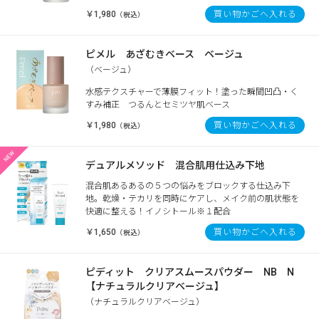
￥1,980
買い物かごへ入れる
（税込）
ピメル あざむきベース ベージュ
（ベージュ）
水感テクスチャーで薄膜フィット！塗った瞬間凹凸・く
すみ補正 つるんとセミツヤ肌ベース
￥1,980
買い物かごへ入れる
（税込）
デュアルメソッド 混合肌用仕込み下地
混合肌あるあるの５つの悩みをブロックする仕込み下
地。乾燥・テカリを同時にケアし、メイク前の肌状態を
快適に整える！イノシトール※１配合
￥1,650
買い物かごへ入れる
（税込）
ピディット クリアスムースパウダー NB N
【ナチュラルクリアベージュ】
（ナチュラルクリアベージュ）