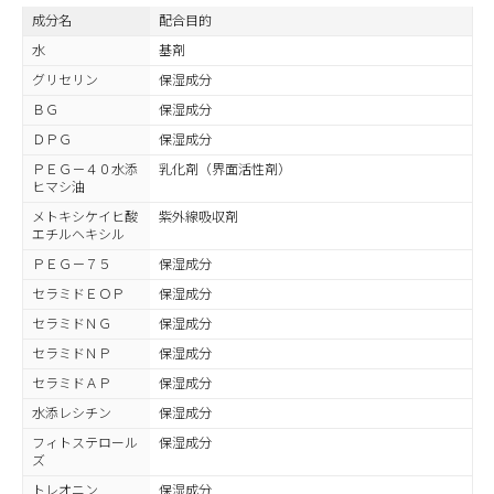
成分名
配合目的
水
基剤
グリセリン
保湿成分
ＢＧ
保湿成分
ＤＰＧ
保湿成分
ＰＥＧ－４０水添
乳化剤（界面活性剤）
ヒマシ油
メトキシケイヒ酸
紫外線吸収剤
エチルヘキシル
ＰＥＧ－７５
保湿成分
セラミドＥＯＰ
保湿成分
セラミドＮＧ
保湿成分
セラミドＮＰ
保湿成分
セラミドＡＰ
保湿成分
水添レシチン
保湿成分
フィトステロール
保湿成分
ズ
トレオニン
保湿成分