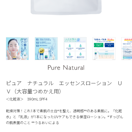
ピュア ナチュラル エッセンスローション Ｕ
Ｖ（大容量つめかえ用）
＜化粧液＞ 390mL SPF4
乾燥対策！これ1本で素肌の土台*を整え、透明感**のある素肌に。「化粧
水」と「乳液」が1本になったUVケアもできる保湿ローション。*すっぴん
の肌表面のこと **うるおいによる