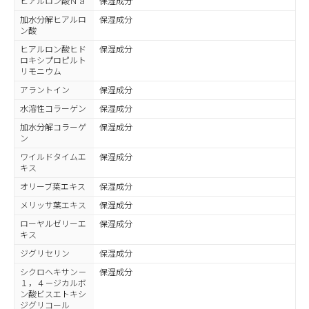
ヒアルロン酸Ｎａ
保湿成分
加水分解ヒアルロ
保湿成分
ン酸
ヒアルロン酸ヒド
保湿成分
ロキシプロピルト
リモニウム
アラントイン
保湿成分
水溶性コラーゲン
保湿成分
加水分解コラーゲ
保湿成分
ン
ワイルドタイムエ
保湿成分
キス
オリーブ葉エキス
保湿成分
メリッサ葉エキス
保湿成分
ローヤルゼリーエ
保湿成分
キス
ジグリセリン
保湿成分
シクロヘキサン－
保湿成分
１，４－ジカルボ
ン酸ビスエトキシ
ジグリコール