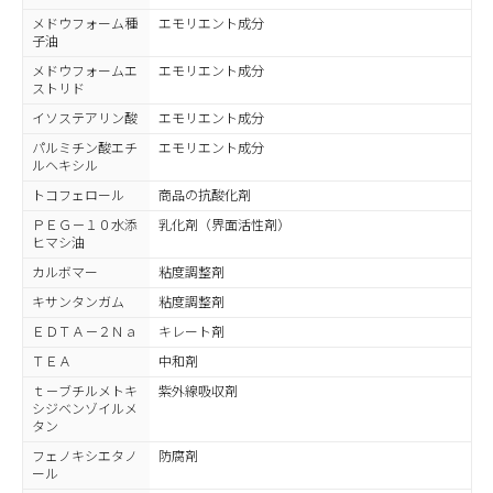
メドウフォーム種
エモリエント成分
子油
メドウフォームエ
エモリエント成分
ストリド
イソステアリン酸
エモリエント成分
パルミチン酸エチ
エモリエント成分
ルヘキシル
トコフェロール
商品の抗酸化剤
ＰＥＧ－１０水添
乳化剤（界面活性剤）
ヒマシ油
カルボマー
粘度調整剤
キサンタンガム
粘度調整剤
ＥＤＴＡ－２Ｎａ
キレート剤
ＴＥＡ
中和剤
ｔ－ブチルメトキ
紫外線吸収剤
シジベンゾイルメ
タン
フェノキシエタノ
防腐剤
ール