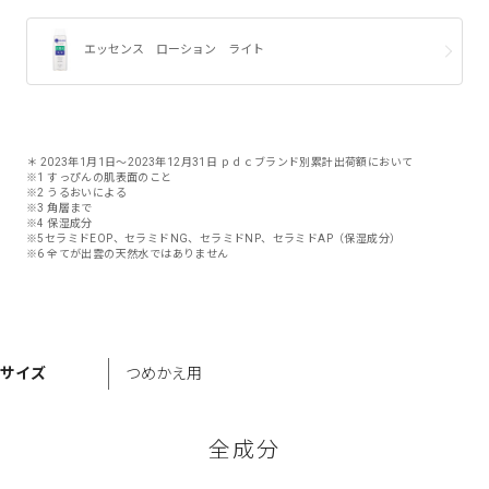
エッセンス ローション ライト
＊ 2023年1月1日～2023年12月31日 ｐｄｃブランド別累計出荷額において
※1 すっぴんの肌表面のこと
※2 うるおいによる
※3 角層まで
※4 保湿成分
※5セラミドEOP、セラミドNG、セラミドNP、セラミドAP（保湿成分）
※6 全てが出雲の天然水ではありません
サイズ
つめかえ用
全成分