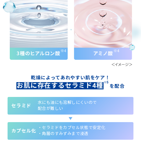
乾燥によってあれやすい肌をケア！
※5
お肌に存在するセラミド4種
を配合
水にも油にも溶解しにくいので
セラミド
配合が難しい
・セラミドをカプセル状態で安定化
カプセル化
・角層のすみずみまで浸透