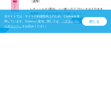
（通常）
レチノール※1配合。ハリ肌へのアプローチはそのまま、
浸透感アップ※2の処方に変更しました！
当サイトでは、サイトの利便性向上のため、Cookieを使
買い物かごへ入れる
￥880（税込）
閉じる
用しています。Cookieの使用に関しては、
「プライバシ
ーポリシー」
をお読みください。
ピュア ナチュラル エッセンスローション リ
フト Ｎ（つめかえ用）
（つめかえ用）
レチノール※1配合。ハリ肌へのアプローチはそのまま、
浸透感アップ※2の処方に変更しました！
買い物かごへ入れる
￥748（税込）
ピュア ナチュラル クリーム モイスト リフ
ト N
レチノール※1配合。ハリ肌へのアプローチはそのまま、
浸透感アップ※2の処方に変更しました！
買い物かごへ入れる
￥880（税込）