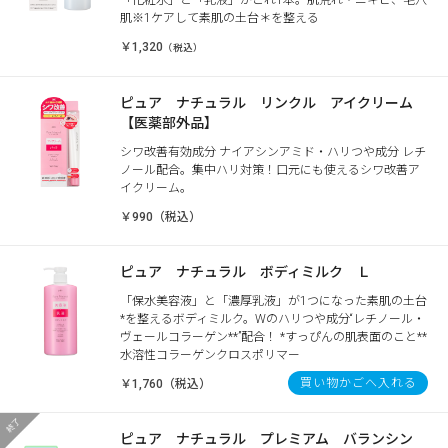
肌※1ケアして素肌の土台＊を整える
￥1,320
（税込）
ピュア ナチュラル リンクル アイクリーム
【医薬部外品】
シワ改善有効成分 ナイアシンアミド・ハリつや成分 レチ
ノール配合。集中ハリ対策！口元にも使えるシワ改善ア
イクリーム。
￥990（税込）
ピュア ナチュラル ボディミルク Ｌ
「保水美容液」と「濃厚乳液」が1つになった素肌の土台
*を整えるボディミルク。Wのハリつや成分“レチノール・
ヴェールコラーゲン**”配合！ *すっぴんの肌表面のこと**
水溶性コラーゲンクロスポリマー
買い物かごへ入れる
￥1,760（税込）
ピュア ナチュラル プレミアム バランシン