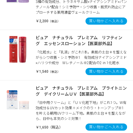
3種の有効成分、トラネキサム酸×ナイアシンアミド×パン
テノール*配合！シミ予防**・シワ改善・肌荒れ防止にア
プローチする薬用濃密ヴェールクリーム
￥2,200
買い物かごへ入れる
（税込）
ピュア ナチュラル プレミアム リフティン
グ エッセンスローション【医薬部外品】
「化粧水」と「乳液」がこれ1本。素肌の土台＊を整えな
がらシワ改善・シミ予防※1 有効成分ナイアシンアミド
×ハリつや成分 Wレチノール※2配合の2 in 1化粧水
￥1,540
買い物かごへ入れる
（税込）
ピュア ナチュラル プレミアム ブライトニン
グ デイクリームＵＶ【医薬部外品】
「日中用クリーム」と「ＵＶ化粧下地」がこれ1つ。W有
効成分＆UVカット効果＋メイクのり・トーンアップ※1
を叶える朝用UVクリーム下地。素肌の土台＊を整えなが
ら、日中も本気のシミ対策！
買い物かごへ入れる
￥1,650（税込）