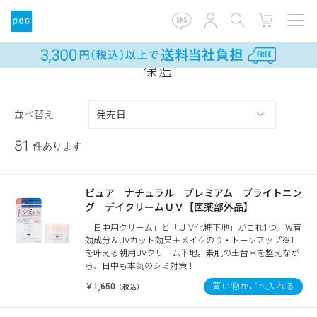
保湿
並べ替え
81
件あります
ピュア ナチュラル プレミアム ブライトニン
グ デイクリームＵＶ【医薬部外品】
「日中用クリーム」と「ＵＶ化粧下地」がこれ1つ。W有
効成分＆UVカット効果＋メイクのり・トーンアップ※1
を叶える朝用UVクリーム下地。素肌の土台＊を整えなが
ら、日中も本気のシミ対策！
￥1,650
買い物かごへ入れる
（税込）