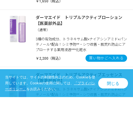
￥1,650（税込）
ダーマエイド トリプルアクティブローション
【医薬部外品】
（通常）
3種の有効成分、トラネキサム酸×ナイアシンアミド×パン
テノール*配合！シミ予防**・シワ改善・肌荒れ防止にア
プローチする薬用浸透***化粧水
買い物かごへ入れる
￥2,200（税込）
ダーマエイド トリプルアクティブエッセンス
当サイトでは、サイトの利便性向上のため、Cookieを使
【医薬部外品】
閉じる
用しています。Cookieの使用に関しては、
「プライバシ
ーポリシー」
をお読みください。
3種の有効成分、トラネキサム酸×ナイアシンアミド×パン
テノール*配合！シミ予防**・シワ改善・肌荒れ防止にア
プローチする薬用浸透***保湿美容液
買い物かごへ入れる
￥2,420（税込）
ダーマエイド トリプルアクティブクリーム【医
薬部外品】