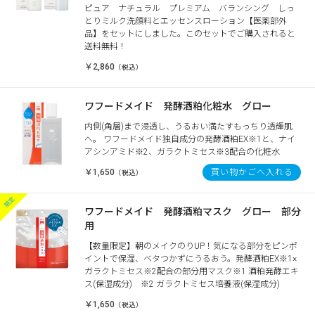
ピュア ナチュラル プレミアム バランシング しっ
とりミルク洗顔料とエッセンスローション【医薬部外
品】をセットにしました。このセットでご購入されると
送料無料！
￥2,860
（税込）
ワフードメイド 発酵酒粕化粧水 グロー
内側(角層)まで浸透し、うるおい満たすもっちり透輝肌
へ。 ワフードメイド独自成分の発酵酒粕EX※1と、ナイ
アシンアミド※2、ガラクトミセス※3配合の化粧水
￥1,650
買い物かごへ入れる
（税込）
ワフードメイド 発酵酒粕マスク グロー 部分
用
【数量限定】朝のメイクのりUP！気になる部分をピンポ
イントで保湿、ベタつかずにうるおう。発酵酒粕EX※1×
ガラクトミセス※2配合の部分用マスク※1 酒粕発酵エキ
ス(保湿成分) ※2 ガラクトミセス培養液(保湿成分)
￥1,650
（税込）