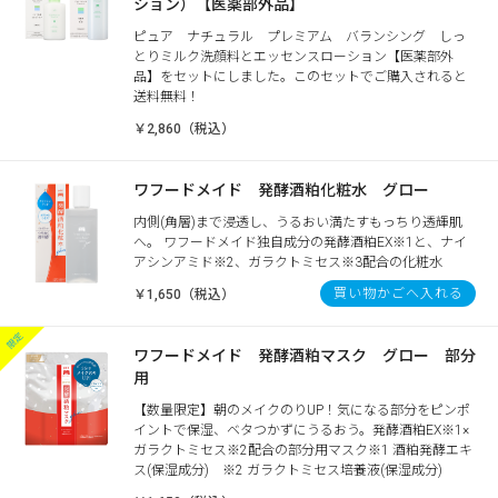
ション）【医薬部外品】
ピュア ナチュラル プレミアム バランシング しっ
とりミルク洗顔料とエッセンスローション【医薬部外
品】をセットにしました。このセットでご購入されると
送料無料！
￥2,860（税込）
ワフードメイド 発酵酒粕化粧水 グロー
内側(角層)まで浸透し、うるおい満たすもっちり透輝肌
へ。 ワフードメイド独自成分の発酵酒粕EX※1と、ナイ
アシンアミド※2、ガラクトミセス※3配合の化粧水
買い物かごへ入れる
￥1,650（税込）
ワフードメイド 発酵酒粕マスク グロー 部分
用
【数量限定】朝のメイクのりUP！気になる部分をピンポ
イントで保湿、ベタつかずにうるおう。発酵酒粕EX※1×
ガラクトミセス※2配合の部分用マスク※1 酒粕発酵エキ
ス(保湿成分) ※2 ガラクトミセス培養液(保湿成分)