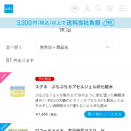
保湿
並べ替え
81
件あります
スグネ ぷちぷちカプセルジェル状化粧水
ぷるぷるジェルが肌の上で“水のように変化”塗った瞬間浸
透※1！約20,000個のビタミンカプセル※2を配合したみ
ずみずしい透明感※3で満ちるジェル状化粧水
￥1,650
買い物かごへ入れる
（税込）
ワフードメイド 宇治抹茶マスク Ｎ