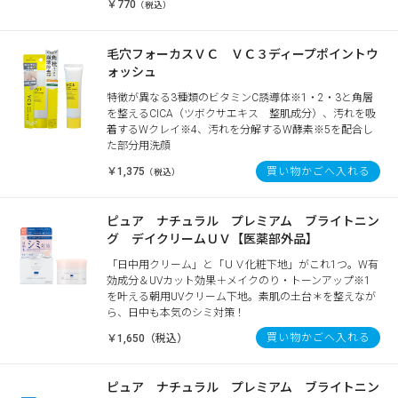
￥770
（税込）
毛穴フォーカスＶＣ ＶＣ３ディープポイントウ
ォッシュ
特徴が異なる3種類のビタミンC誘導体※1・2・3と角層
を整えるCICA（ツボクサエキス 整肌成分）、汚れを吸
着するWクレイ※4、汚れを分解するW酵素※5を配合し
た部分用洗顔
￥1,375
買い物かごへ入れる
（税込）
ピュア ナチュラル プレミアム ブライトニン
グ デイクリームＵＶ【医薬部外品】
「日中用クリーム」と「ＵＶ化粧下地」がこれ1つ。W有
効成分＆UVカット効果＋メイクのり・トーンアップ※1
を叶える朝用UVクリーム下地。素肌の土台＊を整えなが
ら、日中も本気のシミ対策！
買い物かごへ入れる
￥1,650（税込）
ピュア ナチュラル プレミアム ブライトニン