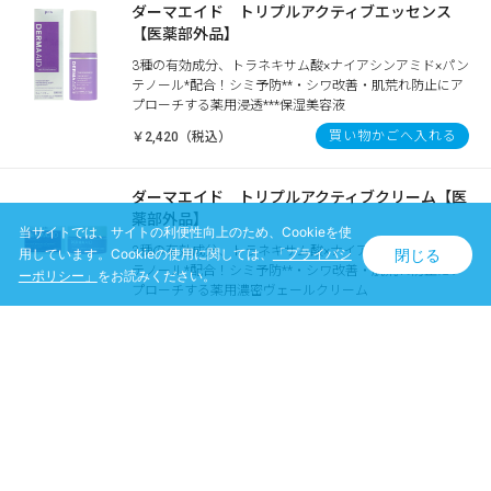
ダーマエイド トリプルアクティブエッセンス
【医薬部外品】
3種の有効成分、トラネキサム酸×ナイアシンアミド×パン
テノール*配合！シミ予防**・シワ改善・肌荒れ防止にア
プローチする薬用浸透***保湿美容液
買い物かごへ入れる
￥2,420（税込）
ダーマエイド トリプルアクティブクリーム【医
薬部外品】
当サイトでは、サイトの利便性向上のため、Cookieを使
3種の有効成分、トラネキサム酸×ナイアシンアミド×パン
閉じる
用しています。Cookieの使用に関しては、
「プライバシ
テノール*配合！シミ予防**・シワ改善・肌荒れ防止にア
ーポリシー」
をお読みください。
プローチする薬用濃密ヴェールクリーム
買い物かごへ入れる
￥2,200（税込）
ダーマエイド トリプルアクティブローション
【医薬部外品】
（通常）
3種の有効成分、トラネキサム酸×ナイアシンアミド×パン
テノール*配合！シミ予防**・シワ改善・肌荒れ防止にア