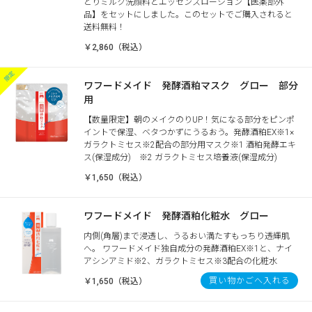
とりミルク洗顔料とエッセンスローション【医薬部外
品】をセットにしました。このセットでご購入されると
送料無料！
￥2,860（税込）
ワフードメイド 発酵酒粕マスク グロー 部分
用
【数量限定】朝のメイクのりUP！気になる部分をピンポ
イントで保湿、ベタつかずにうるおう。発酵酒粕EX※1×
ガラクトミセス※2配合の部分用マスク※1 酒粕発酵エキ
ス(保湿成分) ※2 ガラクトミセス培養液(保湿成分)
￥1,650（税込）
ワフードメイド 発酵酒粕化粧水 グロー
内側(角層)まで浸透し、うるおい満たすもっちり透輝肌
へ。 ワフードメイド独自成分の発酵酒粕EX※1と、ナイ
アシンアミド※2、ガラクトミセス※3配合の化粧水
買い物かごへ入れる
￥1,650（税込）