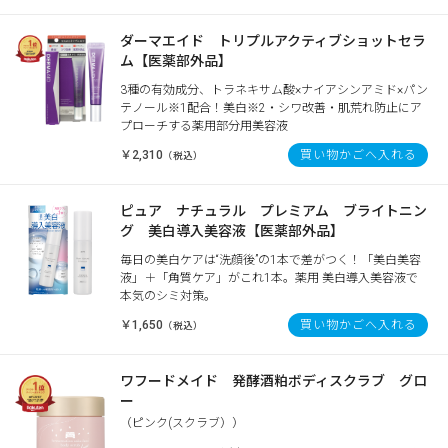
ダーマエイド トリプルアクティブショットセラ
ム【医薬部外品】
3種の有効成分、トラネキサム酸×ナイアシンアミド×パン
テノール※1配合！美白※2・シワ改善・肌荒れ防止にア
プローチする薬用部分用美容液
￥2,310
買い物かごへ入れる
（税込）
ピュア ナチュラル プレミアム ブライトニン
グ 美白導入美容液【医薬部外品】
毎日の美白ケアは“洗顔後”の1本で差がつく！「美白美容
液」＋「角質ケア」がこれ1本。薬用 美白導入美容液で
本気のシミ対策。
￥1,650
買い物かごへ入れる
（税込）
ワフードメイド 発酵酒粕ボディスクラブ グロ
ー
（ピンク(スクラブ））