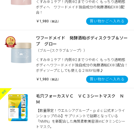
くすみ※１ケア！内側※2までつやめく もっちり透明感
ボディへ ワフードメイド独自成分の発酵酒粕EX※3配
合！
￥1,980
買い物かごへ入れる
（税込）
ワフードメイド 発酵酒粕ボディスクラブ＆ソー
プ グロー
（ブルー(スクラブ＆ソープ））
くすみ※１ケア！内側※2までつやめく もっちり透明感
ボディへワフードメイド独自成分の発酵酒粕EX※3配合！
ボディソープとしても使える２WAY仕様♪
￥1,980
買い物かごへ入れる
（税込）
毛穴フォーカスＶＣ ＶＣ３シートマスク Ｎ
Ｍ
【数量限定！ウエルシアグループ・ｐｄｃ公式オンライ
ンショップのみ】サプリメントで話題となっている
「NMN」を新配合した角質柔軟美容液inビタミンCシー
トマスク。