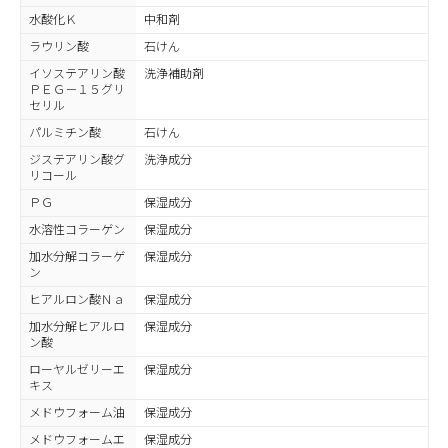
水酸化Ｋ
中和剤
ラウリン酸
石けん
イソステアリン酸
洗浄補助剤
ＰＥＧ－１５グリ
セリル
パルミチン酸
石けん
ジステアリン酸グ
洗浄成分
リコール
ＰＧ
保湿成分
水溶性コラーゲン
保湿成分
加水分解コラーゲ
保湿成分
ン
ヒアルロン酸Ｎａ
保湿成分
加水分解ヒアルロ
保湿成分
ン酸
ローヤルゼリーエ
保湿成分
キス
メドウフォーム油
保湿成分
メドウフォームエ
保湿成分