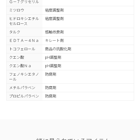
Ｇ－７グリセリル
ミツロウ
粘度調整剤
ヒドロキシエチル
粘度調整剤
セルロース
タルク
感触改良剤
ＥＤＴＡ－４Ｎａ
キレート剤
トコフェロール
商品の抗酸化剤
クエン酸
pH調整剤
クエン酸Ｎａ
pH調整剤
フェノキシエタノ
防腐剤
ール
メチルパラベン
防腐剤
プロピルパラベン
防腐剤