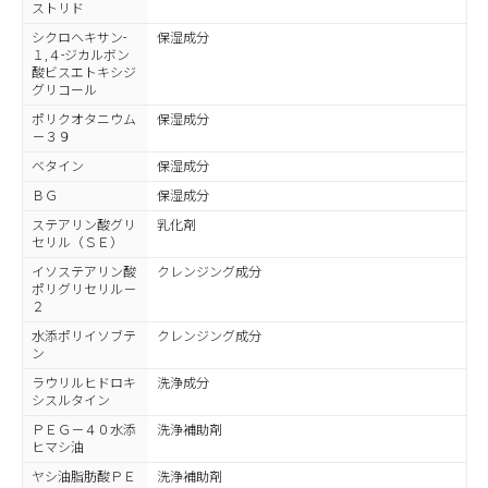
ストリド
シクロヘキサン-
保湿成分
１,４-ジカルボン
酸ビスエトキシジ
グリコール
ポリクオタニウム
保湿成分
－３９
ベタイン
保湿成分
ＢＧ
保湿成分
ステアリン酸グリ
乳化剤
セリル（ＳＥ）
イソステアリン酸
クレンジング成分
ポリグリセリル－
２
水添ポリイソブテ
クレンジング成分
ン
ラウリルヒドロキ
洗浄成分
シスルタイン
ＰＥＧ－４０水添
洗浄補助剤
ヒマシ油
ヤシ油脂肪酸ＰＥ
洗浄補助剤