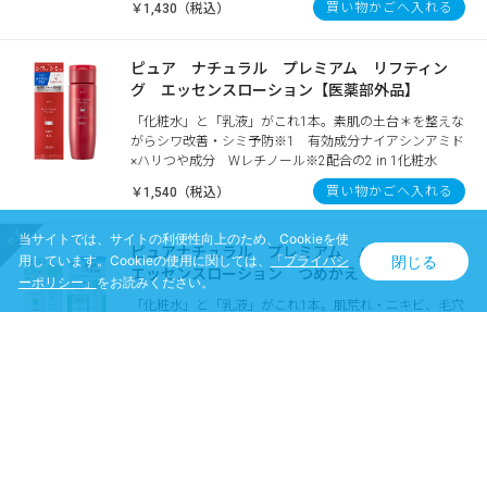
買い物かごへ入れる
￥1,430（税込）
ピュア ナチュラル プレミアム リフティン
グ エッセンスローション【医薬部外品】
「化粧水」と「乳液」がこれ1本。素肌の土台＊を整えな
がらシワ改善・シミ予防※1 有効成分ナイアシンアミド
×ハリつや成分 Wレチノール※2配合の2 in 1化粧水
買い物かごへ入れる
￥1,540（税込）
当サイトでは、サイトの利便性向上のため、Cookieを使
ピュアナチュラル プレミアム バランシング
閉じる
用しています。Cookieの使用に関しては、
「プライバシ
エッセンスローション つめかえ セット
ーポリシー」
をお読みください。
「化粧水」と「乳液」がこれ1本。肌荒れ・ニキビ、毛穴
肌※1ケアして素肌の土台＊を整える ＊すっぴんの肌表
面のこと ※1 乾燥によって毛穴の目立つ肌
￥2,420（税込）
ピュア ナチュラル プレミアム バランシング
セット（しっとりミルク洗顔料＋エッセンスロー
ション）【医薬部外品】