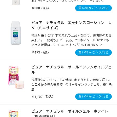
液」が1本になった、さっぱりタイプのローション。
￥880
買い物かごへ入れる
（税込）
ピュア ナチュラル エッセンスローション Ｕ
Ｖ（ミニサイズ）
乾燥対策！これ1本で素肌の土台＊を整え、透明感のある
素肌に。「化粧水」と「乳液」が1本になったUVケアも
できる保湿ローション。＊すっぴんの肌表面のこと
￥473
買い物かごへ入れる
（税込）
ピュア ナチュラル オールインワンオイルジェ
ル
洗顔後はこれ１つ！肌の奥※1までうるおい素早く届く。
１品６役の導入美容液inのオールインワンジェル。※1 角
層
買い物かごへ入れる
￥1,100（税込）
ピュア ナチュラル オイルジェル ホワイト
【医薬部外品】