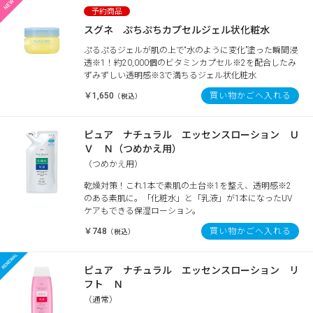
スグネ ぷちぷちカプセルジェル状化粧水
ぷるぷるジェルが肌の上で“水のように変化”塗った瞬間浸
透※1！約20,000個のビタミンカプセル※2を配合したみ
ずみずしい透明感※3で満ちるジェル状化粧水
￥1,650
買い物かごへ入れる
（税込）
ピュア ナチュラル エッセンスローション Ｕ
Ｖ Ｎ（つめかえ用）
（つめかえ用）
乾燥対策！これ1本で素肌の土台※1を整え、透明感※2
のある素肌に。「化粧水」と「乳液」が1本になったUV
ケアもできる保湿ローション。
￥748
買い物かごへ入れる
（税込）
ピュア ナチュラル エッセンスローション リ
フト Ｎ
（通常）