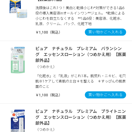
洗顔後はこれ1つ！美白と乾燥小じわ*対策ができる1品6
役の導入美容液inオールインワン**ジェル。 *乾燥による
小じわを目立たなくする **1品6役：美容液、化粧水、
乳液、クリーム、パック、化粧下地
買い物かごへ入れる
￥1,100（税込）
ピュア ナチュラル プレミアム バランシン
グ エッセンスローション（つめかえ用）【医薬
部外品】
（つめかえ）
「化粧水」と「乳液」がこれ1本。肌荒れ・ニキビ、毛穴
肌※1ケアして素肌の土台＊を整える ＊すっぴんの肌表
面のこと
買い物かごへ入れる
￥1,100（税込）
ピュア ナチュラル プレミアム ブライトニン
グ エッセンスローション（つめかえ用）【医薬
部外品】
（つめかえ）