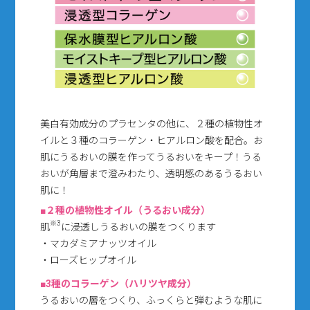
美白有効成分のプラセンタの他に、２種の植物性オ
イルと３種のコラーゲン・ヒアルロン酸を配合。お
肌にうるおいの膜を作ってうるおいをキープ！
うる
おいが角層まで澄みわたり、透明感のあるうるおい
肌に！
■２種の植物性オイル（うるおい成分）
※3
肌
に浸透しうるおいの膜をつくります
・マカダミアナッツオイル
・ローズヒップオイル
■3種のコラーゲン（ハリツヤ成分）
うるおいの層をつくり、ふっくらと弾むような肌に