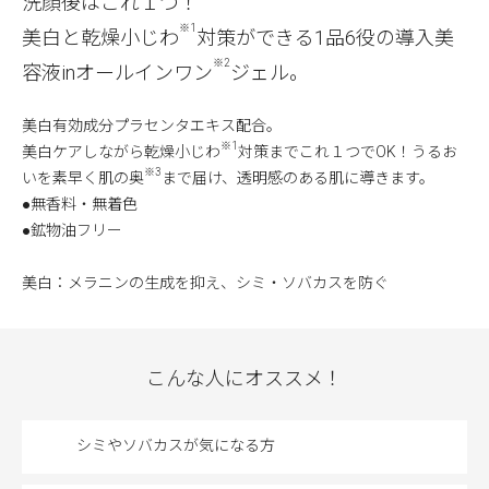
洗顔後はこれ１つ！
※1
美白と乾燥小じわ
対策ができる1品6役の導入美
※2
容液inオールインワン
ジェル。
美白有効成分プラセンタエキス配合。
※1
美白ケアしながら乾燥小じわ
対策までこれ１つでOK！うるお
※3
いを素早く肌の奥
まで届け、
透明感のある肌に導きます。
●無香料・無着色
●鉱物油フリー
美白：メラニンの生成を抑え、シミ・ソバカスを防ぐ
こんな人にオススメ！
シミやソバカスが気になる方