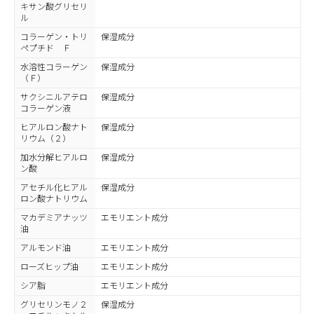
キサン酸グリセリ
ル
コラーゲン・トリ
保湿成分
ペプチド Ｆ
水溶性コラーゲン
保湿成分
（Ｆ）
サクシニルアテロ
保湿成分
コラーゲン液
ヒアルロン酸ナト
保湿成分
リウム（２）
加水分解ヒアルロ
保湿成分
ン酸
アセチル化ヒアル
保湿成分
ロン酸ナトリウム
マカデミアナッツ
エモリエント成分
油
アルモンド油
エモリエント成分
ローズヒップ油
エモリエント成分
シア脂
エモリエント成分
グリセリンモノ２
保湿成分