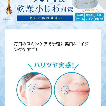
毎日のスキンケアで手軽に美白&エイジ
ングケア
※4
！