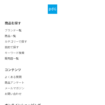
商品を探す
ブランド一覧
商品一覧
カテゴリーで探す
目的で探す
キーワード検索
販売店一覧
コンテンツ
よくある質問
商品アンケート
メールマガジン
お問い合わせ