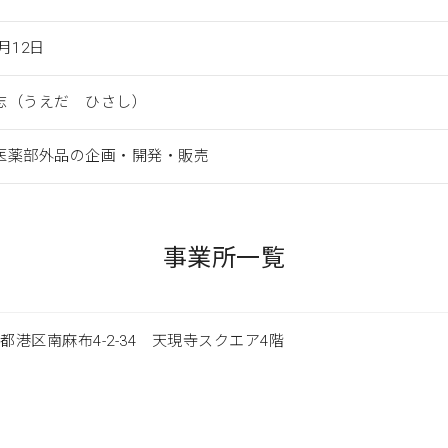
1月12日
志（うえだ ひさし）
医薬部外品の企画・開発・販売
事業所一覧
東京都港区南麻布4-2-34 天現寺スクエア4階