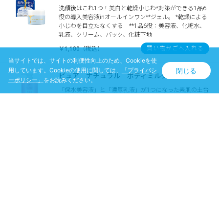
洗顔後はこれ1つ！美白と乾燥小じわ*対策ができる1品6
役の導入美容液inオールインワン**ジェル。 *乾燥による
小じわを目立たなくする **1品6役：美容液、化粧水、
乳液、クリーム、パック、化粧下地
買い物かごへ入れる
￥1,100（税込）
当サイトでは、サイトの利便性向上のため、Cookieを使
閉じる
用しています。Cookieの使用に関しては、
「プライバシ
ピュア ナチュラル ボディミルク Ｌ
ーポリシー」
をお読みください。
「保水美容液」と「濃厚乳液」が1つになった素肌の土台
*を整えるボディミルク。Wのハリつや成分“レチノール・
ヴェールコラーゲン**”配合！ *すっぴんの肌表面のこと**
水溶性コラーゲンクロスポリマー
買い物かごへ入れる
￥1,760（税込）