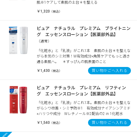
肌※1ケアして素肌の土台＊を整える
￥1,320
（税込）
ピュア ナチュラル プレミアム ブライトニン
グ エッセンスローション【医薬部外品】
（通常）
「化粧水」と「乳液」がこれ1本 素肌の土台＊を整えな
がら本気のシミ対策！W有効成分×角質ケアでもっと透き
通る素肌へ。 ＊すっぴんの肌表面のこと
￥1,430
買い物かごへ入れる
（税込）
ピュア ナチュラル プレミアム リフティン
グ エッセンスローション【医薬部外品】
「化粧水」と「乳液」がこれ1本。素肌の土台＊を整えな
がらシワ改善・シミ予防※1 有効成分ナイアシンアミド
×ハリつや成分 Wレチノール※2配合の2 in 1化粧水
￥1,540
買い物かごへ入れる
（税込）