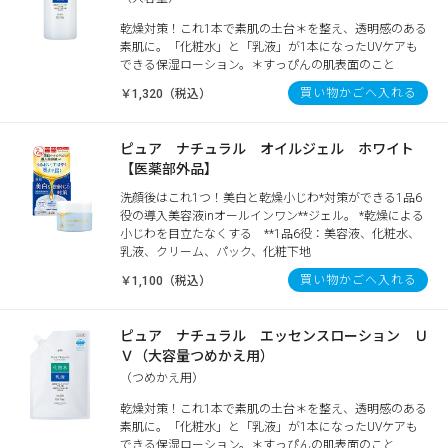
乾燥対策！これ1本で素肌の土台＊を整え、透明感のある
素肌に。「化粧水」と「乳液」が1本になったUVケアも
できる保湿ローション。＊すっぴんの肌表面のこと
買い物かごへ入れる
￥1,320（税込）
ピュア ナチュラル オイルジェル ホワイト
【医薬部外品】
洗顔後はこれ1つ！美白と乾燥小じわ*対策ができる1品6
役の導入美容液inオールインワン**ジェル。 *乾燥による
小じわを目立たなくする **1品6役：美容液、化粧水、
乳液、クリーム、パック、化粧下地
買い物かごへ入れる
￥1,100（税込）
ピュア ナチュラル エッセンスローション Ｕ
Ｖ（大容量つめかえ用）
（つめかえ用）
乾燥対策！これ1本で素肌の土台＊を整え、透明感のある
素肌に。「化粧水」と「乳液」が1本になったUVケアも
できる保湿ローション。＊すっぴんの肌表面のこと