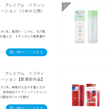
ル プレミアム バランシ
ローション（つめかえ用）
これ1本。肌荒れ・ニキビ、毛穴肌
＊を整える ＊すっぴんの肌表面の
買い物かごへ入れる
ル プレミアム リフティ
ローション【医薬部外品】
これ1本。素肌の土台＊を整えなが
 有効成分ナイアシンアミド×ハリ
配合の2 in 1化粧水
買い物かごへ入れる