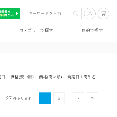
カテゴリーで探す
目的で探す
売日
価格(安い順)
価格(高い順)
発売日＋商品名
27
1
2
次
最後
件あります