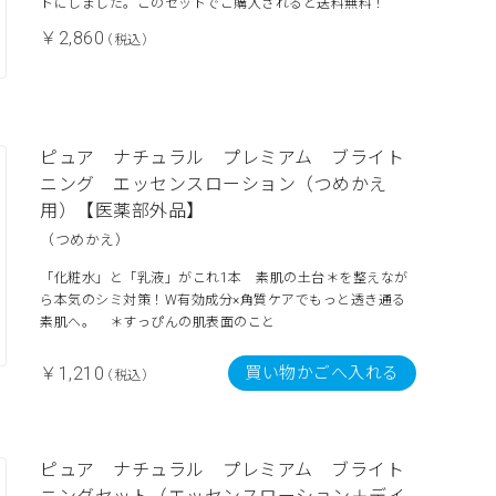
トにしました。このセットでご購入されると送料無料！
￥2,860
（税込）
ピュア ナチュラル プレミアム ブライト
ニング エッセンスローション（つめかえ
用）【医薬部外品】
（つめかえ）
「化粧水」と「乳液」がこれ1本 素肌の土台＊を整えなが
ら本気のシミ対策！W有効成分×角質ケアでもっと透き通る
素肌へ。 ＊すっぴんの肌表面のこと
買い物かごへ入れる
￥1,210
（税込）
ピュア ナチュラル プレミアム ブライト