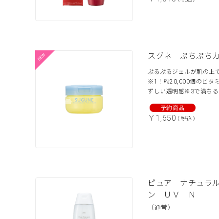
スグネ ぷちぷち
ぷるぷるジェルが肌の上で
※1！約20,000個のビ
ずしい透明感※3で満ち
￥1,650
（税込）
ピュア ナチュラ
ン ＵＶ Ｎ
（通常）