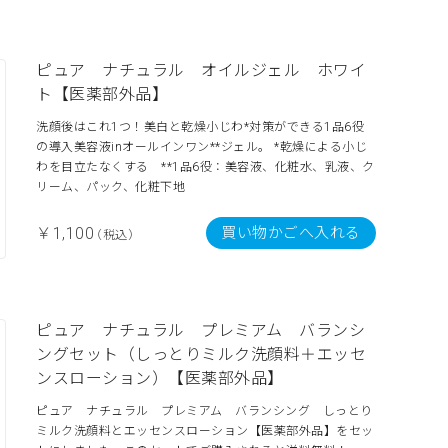
ピュア ナチュラル オイルジェル ホワイ
ト【医薬部外品】
洗顔後はこれ1つ！美白と乾燥小じわ*対策ができる1品6役
の導入美容液inオールインワン**ジェル。 *乾燥による小じ
わを目立たなくする **1品6役：美容液、化粧水、乳液、ク
リーム、パック、化粧下地
買い物かごへ入れる
￥1,100
（税込）
ピュア ナチュラル プレミアム バランシ
ングセット（しっとりミルク洗顔料＋エッセ
ンスローション）【医薬部外品】
ピュア ナチュラル プレミアム バランシング しっとり
ミルク洗顔料とエッセンスローション【医薬部外品】をセッ