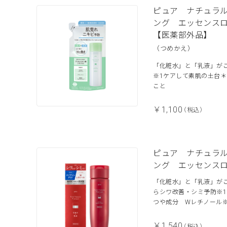
ピュア ナチュラ
ング エッセンス
【医薬部外品】
（つめかえ）
「化粧水」と「乳液」が
※1ケアして素肌の土台
こと
￥1,100
（税込）
ピュア ナチュラ
ング エッセンス
「化粧水」と「乳液」が
らシワ改善・シミ予防※1
つや成分 Wレチノール※2
￥1,540
（税込）