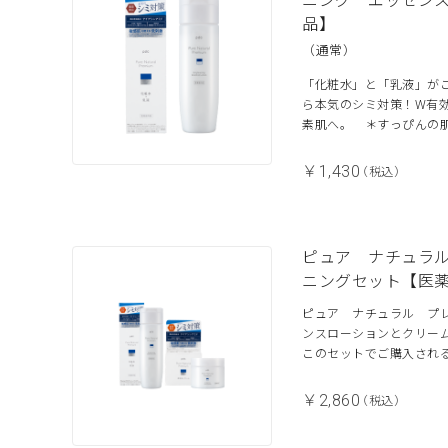
ニング エッセン
品】
（通常）
「化粧水」と「乳液」が
ら本気のシミ対策！W有
素肌へ。 ＊すっぴんの
￥1,430
（税込）
ピュア ナチュラ
ニングセット【医
ピュア ナチュラル プ
ンスローションとクリー
このセットでご購入され
￥2,860
（税込）