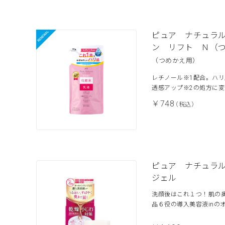
ピュア ナチュラ
ン リフト Ｎ（
（つめかえ用）
レチノール※1配合。ハ
透感アップ※2の処方に
￥748
（税込）
ピュア ナチュラ
ジェル
洗顔後はこれ１つ！肌の
品６役の導入美容液inの