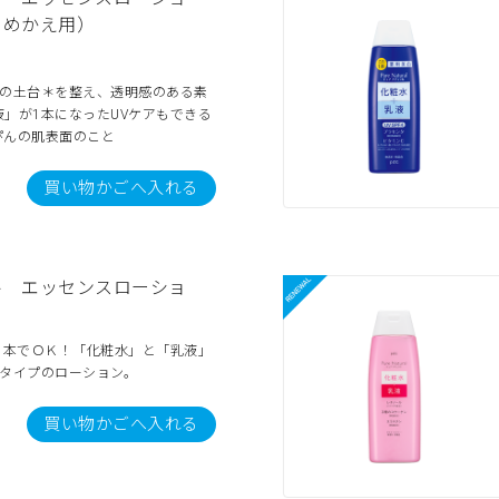
つめかえ用）
肌の土台＊を整え、透明感のある素
」が1本になったUVケアもできる
ぴんの肌表面のこと
買い物かごへ入れる
ル エッセンスローショ
1本でＯＫ！「化粧水」と「乳液」
りタイプのローション。
買い物かごへ入れる