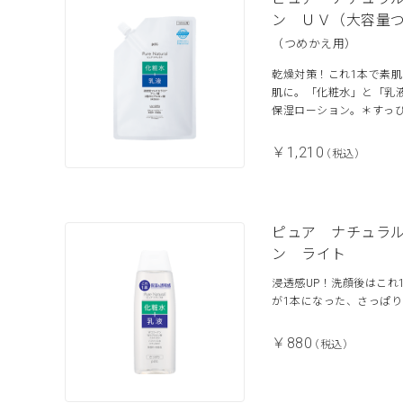
ン ＵＶ（大容量
（つめかえ用）
乾燥対策！これ1本で素
肌に。「化粧水」と「乳液
保湿ローション。＊すっ
￥1,210
（税込）
ピュア ナチュラ
ン ライト
浸透感UP！洗顔後はこれ
が1本になった、さっぱ
￥880
（税込）