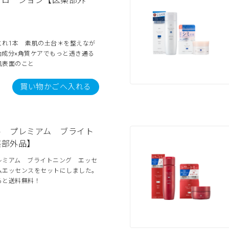
スローション【医薬部外
これ1本 素肌の土台＊を整えなが
効成分×角質ケアでもっと透き通る
肌表面のこと
買い物かごへ入れる
ル プレミアム ブライト
薬部外品】
レミアム ブライトニング エッセ
ムエッセンスをセットにしました。
ると送料無料！