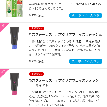
宇治抹茶※1マスクがリニューアル！毛穴肌※2を引き締
め※3うるおってつるり肌。
￥770
買い物かごへ入れる
（税込）
毛穴フォーカス ポアクリアフェイスウォッシュ
【脂性肌向け！毛穴すっきりつるすべ肌】「角栓崩壊処
方」洗浄成分TEA×Wクレイ※2配合で、毛穴の黒ずみ詰
まりにアプローチ！摩擦レスなふわふわ泡で洗い上がり
さっぱりタイプの洗顔料。
￥770
買い物かごへ入れる
（税込）
毛穴フォーカス ポアクリアフェイスウォッシ
ュ モイスト
【乾燥肌向け！うるおい守ってつるもち肌】「角栓崩壊
処方」洗浄成分TEA×Wクレイ※2配合で、毛穴の黒ずみ
詰まりにアプローチ！摩擦レスなふわふわ泡で洗い上が
りしっとりタイプの洗顔料。