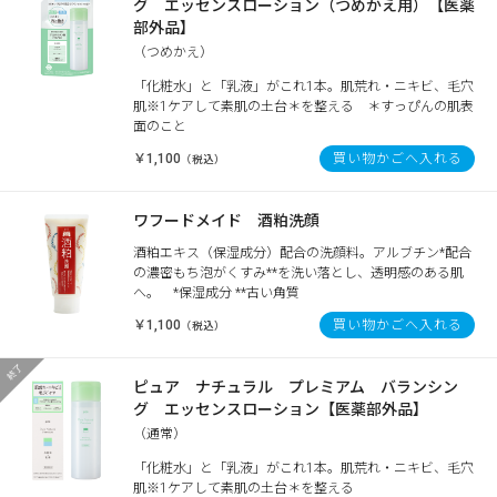
グ エッセンスローション（つめかえ用）【医薬
部外品】
（つめかえ）
「化粧水」と「乳液」がこれ1本。肌荒れ・ニキビ、毛穴
肌※1ケアして素肌の土台＊を整える ＊すっぴんの肌表
面のこと
￥1,100
買い物かごへ入れる
（税込）
ワフードメイド 酒粕洗顔
酒粕エキス（保湿成分）配合の洗顔料。アルブチン*配合
の濃密もち泡がくすみ**を洗い落とし、透明感のある肌
へ。 *保湿成分 **古い角質
￥1,100
買い物かごへ入れる
（税込）
ピュア ナチュラル プレミアム バランシン
グ エッセンスローション【医薬部外品】
（通常）
「化粧水」と「乳液」がこれ1本。肌荒れ・ニキビ、毛穴
肌※1ケアして素肌の土台＊を整える