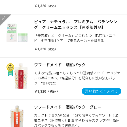
￥1,320
（税込）
ピュア ナチュラル プレミアム バランシン
グ クリームエッセンス【医薬部外品】
「美容液」と「クリーム」がこれ１つ。肌荒れ・ニキ
ビ、毛穴肌※1ケアして素肌の土台＊を整える
￥1,320
（税込）
ワフードメイド 酒粕パック
くすみ*を洗い落としてしっとり透明感アップ！オリジナ
ルの酒粕エキス（保湿成分）を配合した洗い流しパッ
ク *古い角質
買い物かごへ入れる
￥1,320（税込）
ワフードメイド 酒粕パック グロー
ガラクトミセス*新配合！1分で簡単くすみ**ＯＦＦ！酒
粕エキス（保湿成分）配合のやわらかスクラブ***in高保
湿パックでもっちり透輝肌へ。