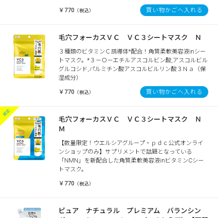
￥770
買い物かごへ入れる
（税込）
毛穴フォーカスＶＣ ＶＣ３シートマスク Ｎ
３種類のビタミンＣ誘導体*配合！角質柔軟美容液inシー
トマスク。*３－Ｏ－エチルアスコルビン酸,アスコルビル
グルコシド,パルミチン酸アスコルビルリン酸３Ｎａ（保
湿成分）
￥770
買い物かごへ入れる
（税込）
毛穴フォーカスＶＣ ＶＣ３シートマスク Ｎ
Ｍ
【数量限定！ウエルシアグループ・ｐｄｃ公式オンライ
ンショップのみ】サプリメントで話題となっている
「NMN」を新配合した角質柔軟美容液inビタミンCシー
トマスク。
￥770
（税込）
ピュア ナチュラル プレミアム バランシン