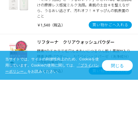
けの摩擦レス感覚ミルク洗顔。素肌の土台＊を整えなが
ら、うるおい逃さず、汚れオフ！＊すっぴんの肌表面の
こと
買い物かごへ入れる
￥1,540（税込）
リフターナ クリアウォッシュパウダー
酵素*のチカラで毛穴もきれいにつるりん肌！黒炭**入り
酵素洗顔パウダー。 *パパイン・リパーゼ（洗浄成分）
当サイトでは、サイトの利便性向上のため、Cookieを使
**皮脂吸着成分
閉じる
用しています。Cookieの使用に関しては、
「プライバシ
買い物かごへ入れる
￥1,540（税込）
ーポリシー」
をお読みください。
スグネ 泡変クレンジング
「メイクも汚れも妥協しない」オイルinリキッドから微
細泡に変化！1本でうるおい残してくすみ※1スッキリ
買い物かごへ入れる
￥1,650（税込）