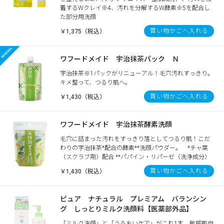
着するWクレイ※4、汚れを分解するW酵素※5を配合し
た部分用洗顔
買い物かごへ入れる
￥1,375（税込）
ワフードメイド 宇治抹茶パック Ｎ
宇治抹茶※1パックがリニューアル！毛穴汚れすっきり。
キメ整って、つるり肌へ。
買い物かごへ入れる
￥1,430（税込）
ワフードメイド 宇治抹茶酵素洗顔
毛穴に詰まった汚れをすっきり落としてつるり肌！こだ
わりの宇治抹茶*配合の酵素**洗顔パウダー。 *チャ葉
（スクラブ剤）配合 **パパイン・リパーゼ（洗浄成分）
買い物かごへ入れる
￥1,430（税込）
ピュア ナチュラル プレミアム バランシン
グ しっとりミルク洗顔料【医薬部外品】
「ミルク洗顔」と「うるおいケア」がこれ1本。敏感肌向