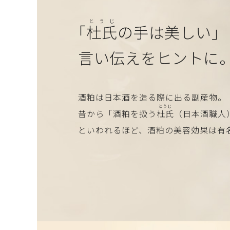
とうじ
「
杜氏
の手は美しい」
言い伝えをヒントに
酒粕は日本酒を造る際に出る副産物。
とうじ
昔から「酒粕を扱う
杜氏
（日本酒職人
といわれるほど、酒粕の美容効果は有