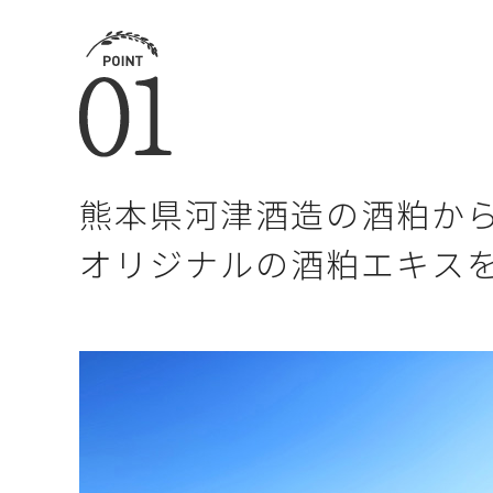
熊本県河津酒造の
酒粕か
オリジナルの
酒粕エキス