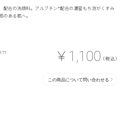
）配合の洗顔料。アルブチン*配合の濃密もち泡がくすみ
明感のある肌へ。
￥1,100
177
（税込）
この商品について問い合わせる