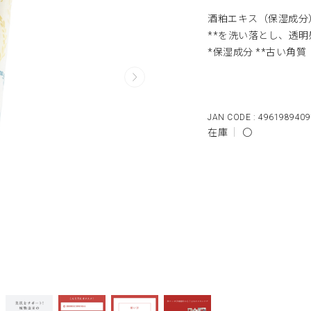
酒粕エキス（保湿成分
**を洗い落とし、透
*保湿成分 **古い角質
4961989409
在庫
〇