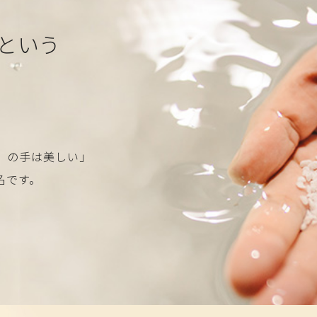
という
。
）の手は美しい」
名です。