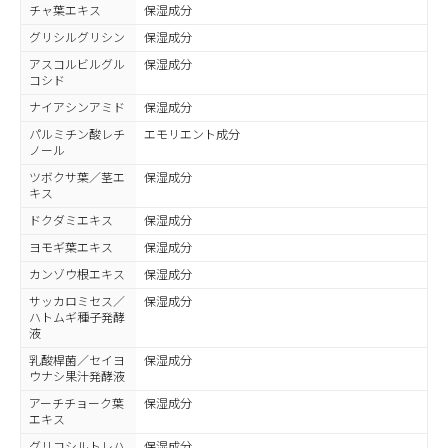
チャ葉エキス
保湿成分
グリシルグリシン
保湿成分
アスコルビルグル
保湿成分
コシド
ナイアシンアミド
保湿成分
パルミチン酸レチ
エモリエント成分
ノール
ツボクサ葉／茎エ
保湿成分
キス
ドクダミエキス
保湿成分
ヨモギ葉エキス
保湿成分
カンゾウ根エキス
保湿成分
サッカロミセス／
保湿成分
ハトムギ種子発酵
液
乳酸桿菌／セイヨ
保湿成分
ウナシ果汁発酵液
アーチチョーク葉
保湿成分
エキス
グリコシルトレハ
保湿成分