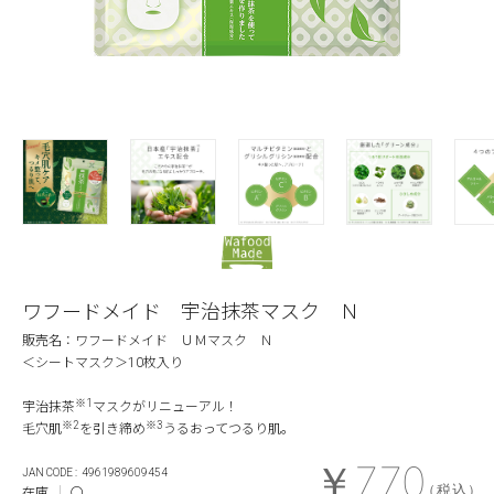
ワフードメイド 宇治抹茶マスク Ｎ
販売名：ワフードメイド ＵＭマスク Ｎ
＜シートマスク＞10枚入り
※1
宇治抹茶
マスクがリニューアル！
※2
※3
毛穴肌
を引き締め
うるおってつるり肌。
￥770
4961989609454
（税込）
在庫
〇