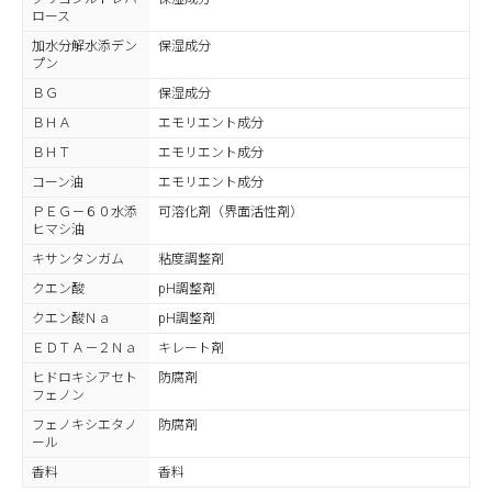
ロース
加水分解水添デン
保湿成分
プン
ＢＧ
保湿成分
ＢＨＡ
エモリエント成分
ＢＨＴ
エモリエント成分
コーン油
エモリエント成分
ＰＥＧ－６０水添
可溶化剤（界面活性剤）
ヒマシ油
キサンタンガム
粘度調整剤
クエン酸
pH調整剤
クエン酸Ｎａ
pH調整剤
ＥＤＴＡ－２Ｎａ
キレート剤
ヒドロキシアセト
防腐剤
フェノン
フェノキシエタノ
防腐剤
ール
香料
香料