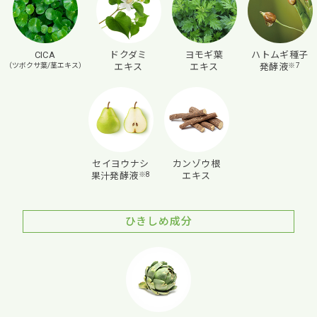
CICA
ドクダミ
ヨモギ葉
ハトムギ種子
（ツボクサ葉/茎エキス）
エキス
エキス
発酵液
※7
セイヨウナシ
カンゾウ根
果汁発酵液
※8
エキス
ひきしめ成分