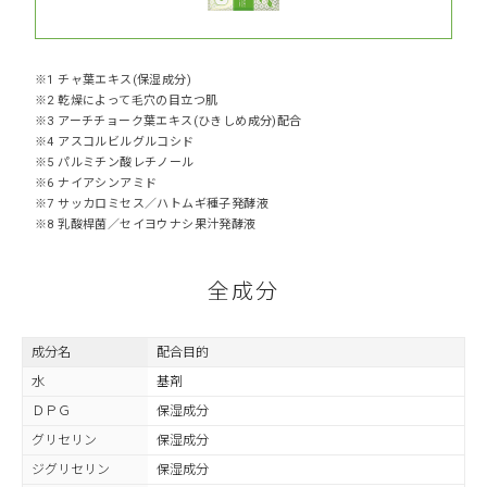
※1 チャ葉エキス(保湿成分)
※2 乾燥によって毛穴の目立つ肌
※3 アーチチョーク葉エキス(ひきしめ成分)配合
※4 アスコルビルグルコシド
※5 パルミチン酸レチノール
※6 ナイアシンアミド
※7 サッカロミセス／ハトムギ種子発酵液
※8 乳酸桿菌／セイヨウナシ果汁発酵液
全成分
成分名
配合目的
水
基剤
ＤＰＧ
保湿成分
グリセリン
保湿成分
ジグリセリン
保湿成分