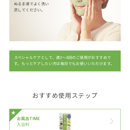
ぬるま湯でよく洗い
流してください。
スペシャルケアとして、
週2～3回のご使用がおすすめで
す。
もっとケアしたい方は
毎日でもお使いいただけます。
おすすめ使用ステップ
★
お風呂TIME
入浴料