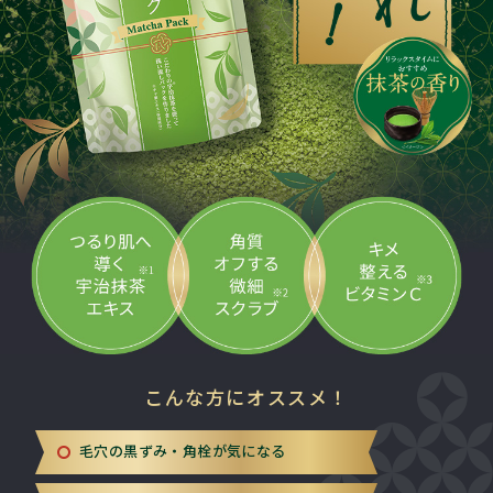
こんな方にオススメ！
毛穴の黒ずみ・角栓が気になる