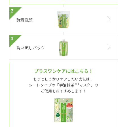
2
酵素洗顔
3
洗い流しパック
プラスワンケアにはこちら！
もっとしっかりケアしたい方には、
※1
シートタイプの「宇治抹茶
マスク」の
ご使用もおすすめします！