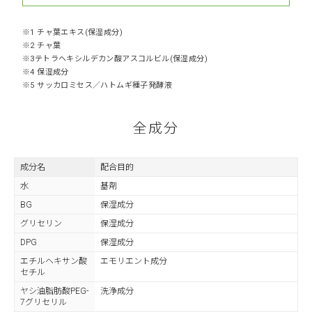
※1 チャ葉エキス(保湿成分)
※2 チャ葉
※3テトラヘキシルデカン酸アスコルビル(保湿成分)
※4 保湿成分
※5 サッカロミセス／ハトムギ種子発酵液
全成分
成分名
配合目的
水
基剤
BG
保湿成分
グリセリン
保湿成分
DPG
保湿成分
エチルヘキサン酸
エモリエント成分
セチル
ヤシ油脂肪酸PEG-
洗浄成分
7グリセリル