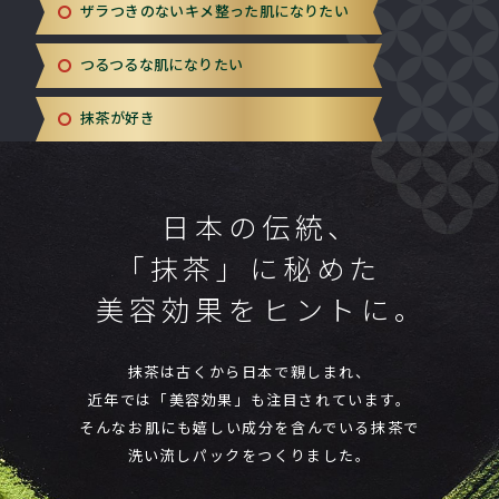
ザラつきのないキメ整った肌になりたい
つるつるな肌になりたい
抹茶が好き
日本の伝統、
「抹茶」に秘めた
美容効果をヒントに。
抹茶は古くから日本で親しまれ、
近年では「美容効果」も注目されています。
そんなお肌にも嬉しい成分を含んでいる抹茶で
洗い流しパックをつくりました。