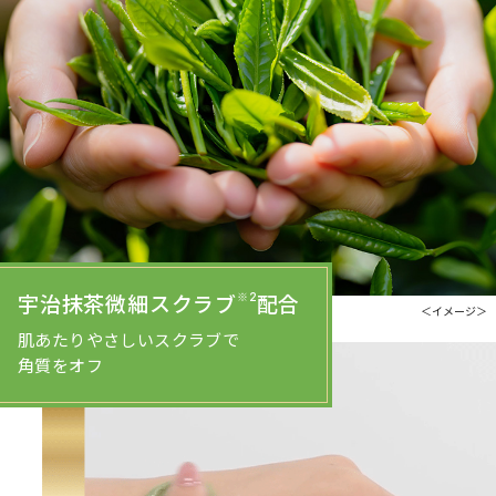
※2
宇治抹茶微細スクラブ
配合
＜イメージ＞
肌あたりやさしいスクラブで
角質をオフ