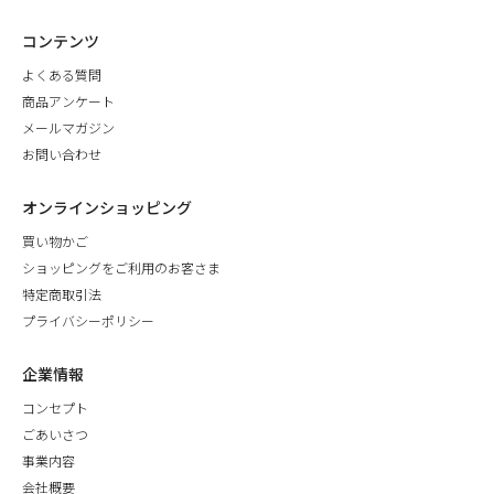
コンテンツ
よくある質問
商品アンケート
メールマガジン
お問い合わせ
オンラインショッピング
買い物かご
ショッピングをご利用のお客さま
特定商取引法
プライバシーポリシー
企業情報
コンセプト
ごあいさつ
事業内容
会社概要