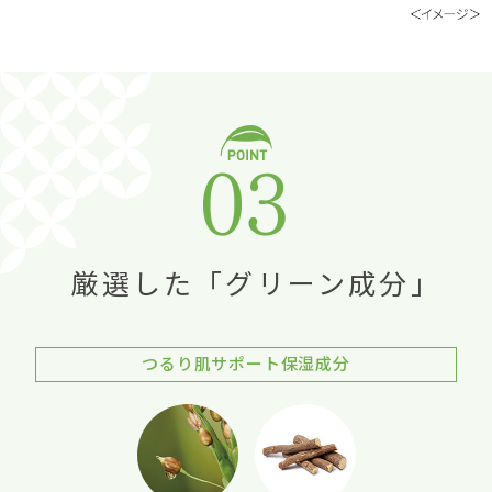
厳選した「グリーン成分」
つるり肌サポート保湿成分