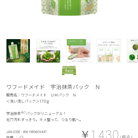
ワフードメイド 宇治抹茶パック Ｎ
販売名：ワフードメイド ＵＭパック Ｎ
＜洗い流しパック＞170ｇ
※1
宇治抹茶
パックがリニューアル！
毛穴汚れすっきり。キメ整って、つるり肌へ。
￥1,430
4961989609447
（税込）
在庫
〇