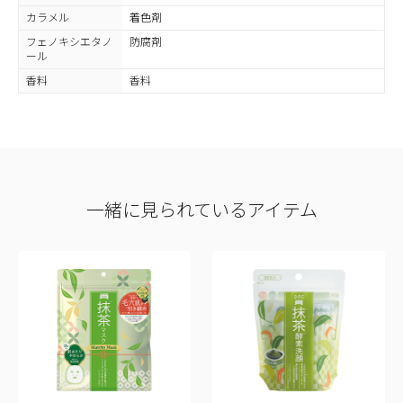
カラメル
着色剤
フェノキシエタノ
防腐剤
ール
香料
香料
一緒に見られているアイテム