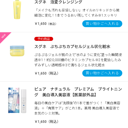
スグネ 泡変クレンジング
「メイクも汚れも妥協しない」オイルinリキッドから微
細泡に変化！1本でうるおい残してくすみ※1スッキリ
￥1,650
買い物かごへ入れる
（税込）
スグネ ぷちぷちカプセルジェル状化粧水
ぷるぷるジェルが肌の上で“水のように変化”塗った瞬間浸
透※1！約20,000個のビタミンカプセル※2を配合したみ
ずみずしい透明感※3で満ちるジェル状化粧水
買い物かごへ入れる
￥1,650（税込）
ピュア ナチュラル プレミアム ブライトニン
グ 美白導入美容液【医薬部外品】
毎日の美白ケアは“洗顔後”の1本で差がつく！「美白美容
液」＋「角質ケア」がこれ1本。薬用 美白導入美容液で
本気のシミ対策。
￥1,650（税込）