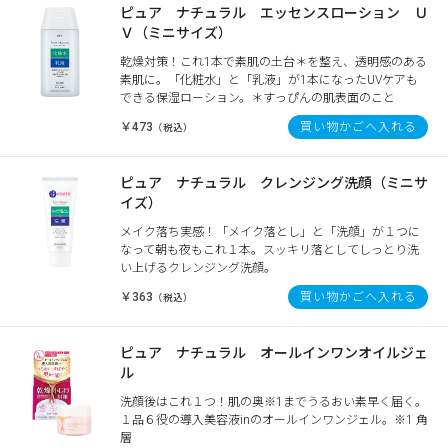
ピュア ナチュラル エッセンスローション Ｕ
Ｖ（ミニサイズ）
乾燥対策！これ1本で素肌の土台＊を整え、透明感のある
素肌に。「化粧水」と「乳液」が1本になったUVケアも
できる保湿ローション。＊すっぴんの肌表面のこと
￥473
買い物かごへ入れる
（税込）
ピュア ナチュラル クレンジング洗顔（ミニサ
イズ）
メイク落ち実感！「メイク落とし」と「洗顔」が１つに
なって朝も夜もこれ１本。スッキリ落としてしっとり洗
い上げるクレンジング洗顔。
￥363
買い物かごへ入れる
（税込）
ピュア ナチュラル オールインワンオイルジェ
ル
洗顔後はこれ１つ！肌の奥※1までうるおい素早く届く。
１品６役の導入美容液inのオールインワンジェル。※1 角
層