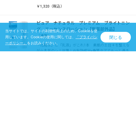
￥1,320（税込）
ピュア ナチュラル プレミアム ブライトニン
グ エッセンスローション【医薬部外品】
当サイトでは、サイトの利便性向上のため、Cookieを使
（通常）
閉じる
用しています。Cookieの使用に関しては、
「プライバシ
ーポリシー」
をお読みください。
「化粧水」と「乳液」がこれ1本 素肌の土台＊を整えな
がら本気のシミ対策！W有効成分×角質ケアでもっと透き
通る素肌へ。 ＊すっぴんの肌表面のこと
￥1,430（税込）
ピュア ナチュラル プレミアム ブライトニン
グ クリームエッセンス【医薬部外品】
「美容液」と「クリーム」がこれ１つ。素肌の土台＊を
整えながら本気のシミ対策！W有効成分×角質ケアでもっ
と透き通る素肌へ。＊すっぴんの肌表面のこと
買い物かごへ入れる
￥1,430（税込）
ピュア ナチュラル プレミアム ブライトニン