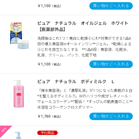
￥1,100
買い物かごへ入れる
（税込）
ピュア ナチュラル オイルジェル ホワイト
【医薬部外品】
洗顔後はこれ1つ！美白と乾燥小じわ*対策ができる1品6
役の導入美容液inオールインワン**ジェル。 *乾燥による
小じわを目立たなくする **1品6役：美容液、化粧水、
乳液、クリーム、パック、化粧下地
￥1,100
買い物かごへ入れる
（税込）
ピュア ナチュラル ボディミルク Ｌ
「保水美容液」と「濃厚乳液」が1つになった素肌の土台
*を整えるボディミルク。Wのハリつや成分“レチノール・
ヴェールコラーゲン**”配合！ *すっぴんの肌表面のこと**
水溶性コラーゲンクロスポリマー
￥1,760
買い物かごへ入れる
（税込）