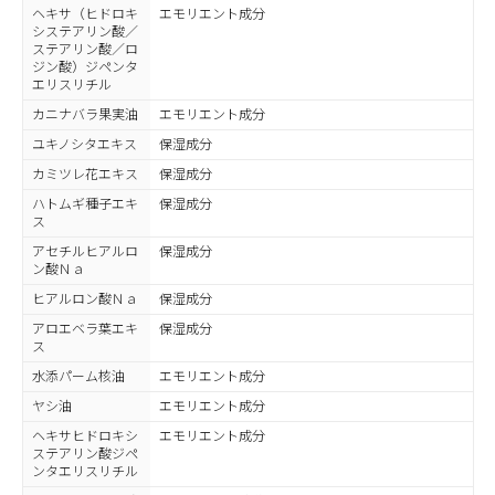
ヘキサ（ヒドロキ
エモリエント成分
システアリン酸／
ステアリン酸／ロ
ジン酸）ジペンタ
エリスリチル
カニナバラ果実油
エモリエント成分
ユキノシタエキス
保湿成分
カミツレ花エキス
保湿成分
ハトムギ種子エキ
保湿成分
ス
アセチルヒアルロ
保湿成分
ン酸Ｎａ
ヒアルロン酸Ｎａ
保湿成分
アロエベラ葉エキ
保湿成分
ス
水添パーム核油
エモリエント成分
ヤシ油
エモリエント成分
ヘキサヒドロキシ
エモリエント成分
ステアリン酸ジペ
ンタエリスリチル