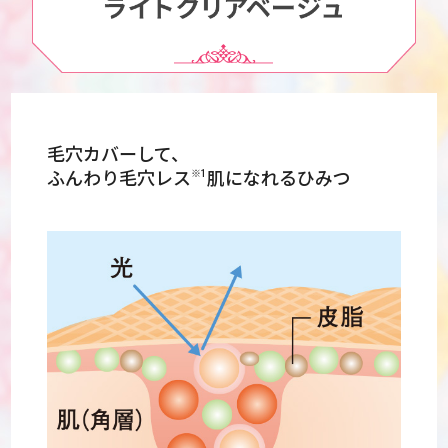
毛穴カバーして、
ふんわり毛穴レス
※1
肌になれるひみつ