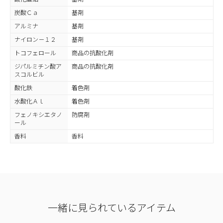
炭酸Ｃａ
基剤
アルミナ
基剤
ナイロン－１２
基剤
トコフェロール
商品の抗酸化剤
ジパルミチン酸ア
商品の抗酸化剤
スコルビル
酸化鉄
着色剤
水酸化Ａｌ
着色剤
フェノキシエタノ
防腐剤
ール
香料
香料
一緒に見られているアイテム