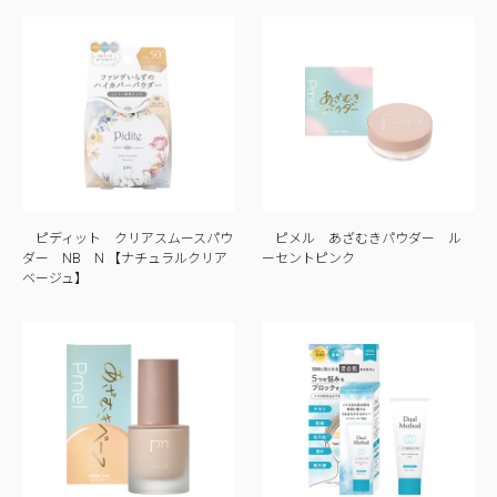
ピディット クリアスムースパウ
ピメル あざむきパウダー ル
ダー NB N 【ナチュラルクリア
ーセントピンク
ベージュ】