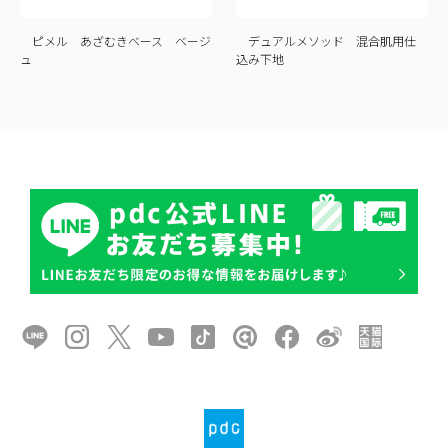
ピメル あざむきベース ベージ
デュアルメソッド 混合肌用仕
ュ
込み下地