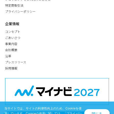
特定商取引法
プライバシーポリシー
企業情報
コンセプト
ごあいさつ
事業内容
会社概要
沿革
プレスリリース
採用情報
当サイトでは、サイトの利便性向上のため、Cookieを使
閉じる
用しています。Cookieの使用に関しては、
「プライバシ