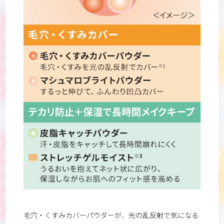
毛穴・くすみカバーパウダーが、光の乱反射で気になる