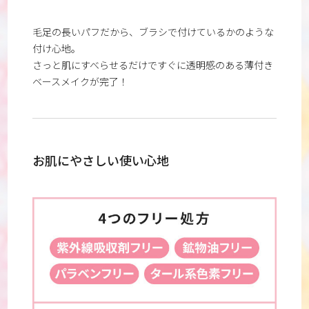
毛足の長いパフだから、ブラシで付けているかのような
付け心地。
さっと肌にすべらせるだけですぐに透明感のある薄付き
ベースメイクが完了！
お肌にやさしい使い心地