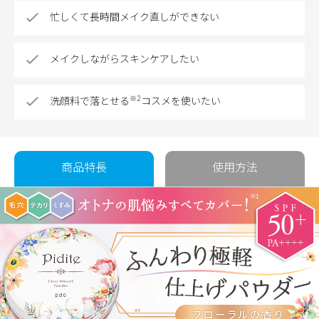
忙しくて長時間メイク直しができない
メイクしながらスキンケアしたい
※2
洗顔料で落とせる
コスメを使いたい
商品特長
使用方法