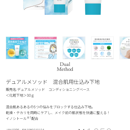
デュアルメソッド 混合肌用仕込み下地
販売名:デュアルメソッド コンディショニングベース
＜化粧下地＞30ｇ
混合肌あるあるの5つの悩みをブロックする仕込み下地。
乾燥・テカリを同時にケアし、メイク前の肌状態を快適に整える！
※1
イノシトール
配合