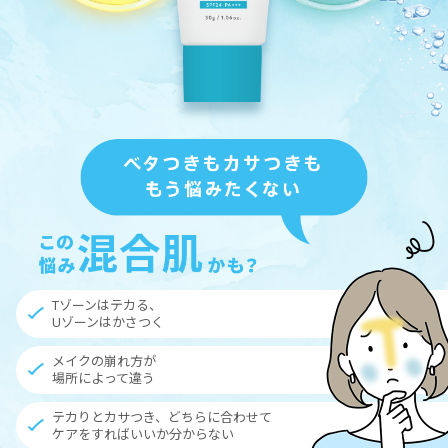
Tゾーンはテカる、
Uゾーンはかさつく
メイクの崩れ方が
場所によって違う
テカりとカサつき、どちらに合わせて
ケアをすればいいか分からない