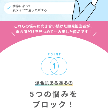
季節によって
肌タイプが違う気がする
これらの悩みに向き合い続けた開発担当者が、
混合肌だけを見つめて生み出した商品です！
混合肌あるあるの
5つの悩みを
ブロック！