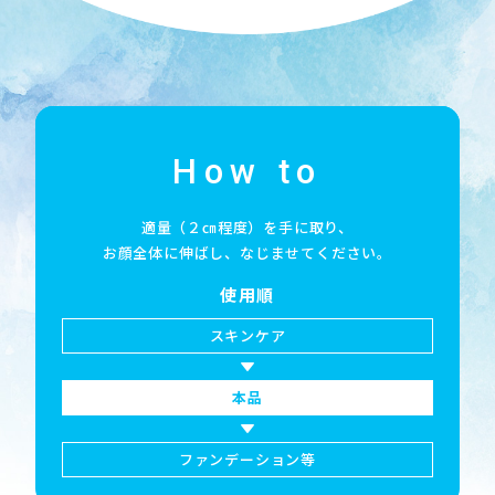
How to
適量（２㎝程度）を手に取り、
お顔全体に伸ばし、なじませてください。
使用順
スキンケア
本品
ファンデーション等