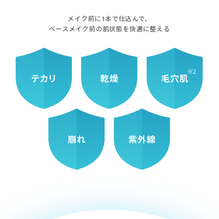
メイク前に1本で仕込んで、
ベースメイク前の肌状態を快適に整える