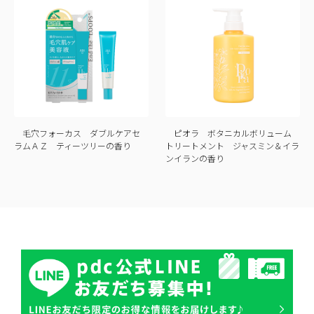
毛穴フォーカス ダブルケアセ
ピオラ ボタニカルボリューム
ラムＡＺ ティーツリーの香り
トリートメント ジャスミン＆イラ
ンイランの香り