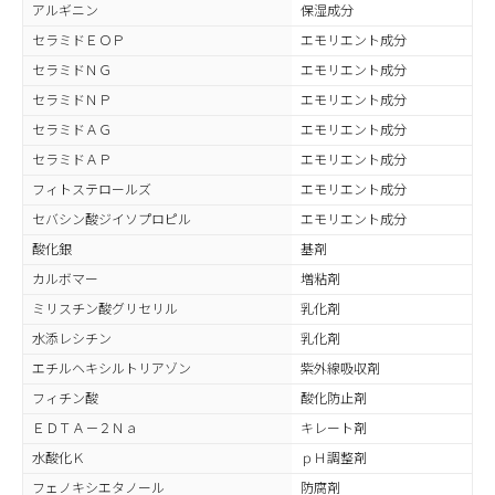
アルギニン
保湿成分
セラミドＥＯＰ
エモリエント成分
セラミドＮＧ
エモリエント成分
セラミドＮＰ
エモリエント成分
セラミドＡＧ
エモリエント成分
セラミドＡＰ
エモリエント成分
フィトステロールズ
エモリエント成分
セバシン酸ジイソプロピル
エモリエント成分
酸化銀
基剤
カルボマー
増粘剤
ミリスチン酸グリセリル
乳化剤
水添レシチン
乳化剤
エチルヘキシルトリアゾン
紫外線吸収剤
フィチン酸
酸化防止剤
ＥＤＴＡ－２Ｎａ
キレート剤
水酸化Ｋ
ｐＨ調整剤
フェノキシエタノール
防腐剤