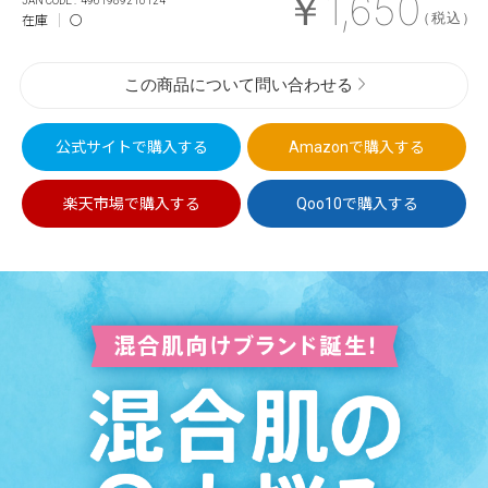
￥1,650
4961989210124
（税込）
在庫
〇
この商品について問い合わせる
公式サイトで
購入する
Amazonで
購入する
楽天市場で
購入する
Qoo10で
購入する