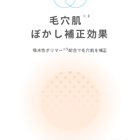
※2
毛穴肌
ぼかし補正効果
※5
吸水性ポリマー
配合で毛穴肌を補正