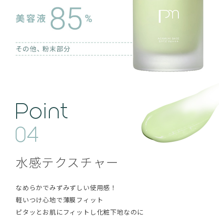
水感テクスチャー
なめらかでみずみずしい使用感！
軽いつけ心地で薄膜フィット
ピタッとお肌にフィットし化粧下地なのに