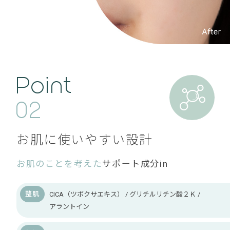
お肌に
使いやすい設計
お肌のことを考えた
サポート成分in
整肌
CICA（ツボクサエキス） /
グリチルリチン酸２Ｋ /
アラントイン