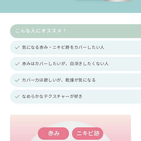
こんな人にオススメ！
気になる
赤み・ニキビ跡を
カバーしたい人
赤みは
カバーしたいが、
白浮きしたくない人
カバー力は
欲しいが、
乾燥が気になる
なめらかな
テクスチャーが
好き