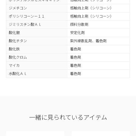
ポリメチルシルセスキオキサン
感触向上剤（シリコーン）
ジメチコン
感触向上剤（シリコーン）
ポリシリコーン－１１
感触向上剤（シリコーン）
ジミリスチン酸Ａｌ
顔料分散剤
酸化銀
安定化剤
酸化チタン
紫外線散乱剤、着色剤
酸化鉄
着色剤
酸化クロム
着色剤
マイカ
着色剤
水酸化Ａｌ
着色剤
一緒に見られているアイテム