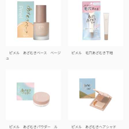
ピメル あざむきベース ベージ
ピメル 毛穴あざむき下地
ュ
ピメル あざむきパウダー ル
ピメル あざむきヘアシャド