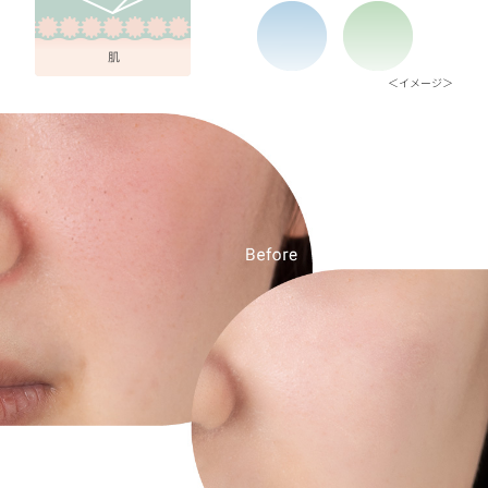
＜イメージ＞