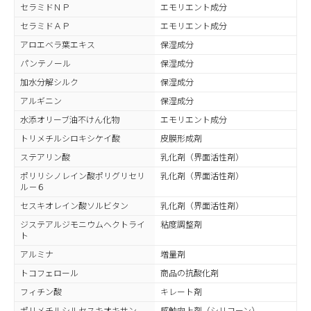
セラミドＮＰ
エモリエント成分
セラミドＡＰ
エモリエント成分
アロエベラ葉エキス
保湿成分
パンテノール
保湿成分
加水分解シルク
保湿成分
アルギニン
保湿成分
水添オリーブ油不けん化物
エモリエント成分
トリメチルシロキシケイ酸
皮膜形成剤
ステアリン酸
乳化剤（界面活性剤）
ポリリシノレイン酸ポリグリセリ
乳化剤（界面活性剤）
ル－６
セスキオレイン酸ソルビタン
乳化剤（界面活性剤）
ジステアルジモニウムヘクトライ
粘度調整剤
ト
アルミナ
増量剤
トコフェロール
商品の抗酸化剤
フィチン酸
キレート剤