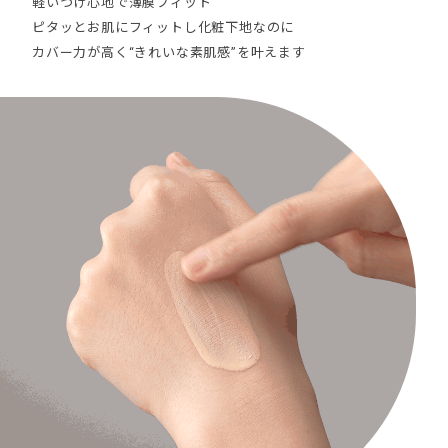
軽いつけ心地で薄膜フィット
ピタッとお肌にフィットし化粧下地なのに
カバー力が高く“きれいな素肌感”を叶えます