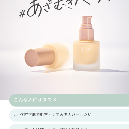
こんな人にオススメ！
化粧下地で
毛穴・くすみを
カバーしたい