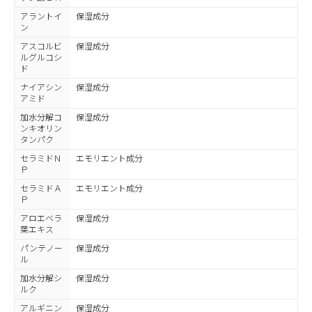
アラントイ
保湿成分
ン
アスコルビ
保湿成分
ルグルコシ
ド
ナイアシン
保湿成分
アミド
加水分解コ
保湿成分
ンキオリン
タンパク
セラミドＮ
エモリエント成分
Ｐ
セラミドＡ
エモリエント成分
Ｐ
アロエベラ
保湿成分
葉エキス
パンテノー
保湿成分
ル
加水分解シ
保湿成分
ルク
アルギニン
保湿成分