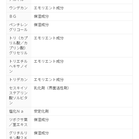
ウンデカン
エモリエント成分
ＢＧ
保湿成分
ペンチレン
保湿成分
グリコール
トリ（カプ
エモリエント成分
リル酸／カ
プリン酸）
グリセリル
トリエチル
エモリエント成分
ヘキサノイ
ン
トリデカン
エモリエント成分
セスキイソ
乳化剤（界面活性剤）
ステアリン
酸ソルビタ
ン
塩化Ｎａ
安定化剤
ツボクサ葉
保湿成分
／茎エキス
グリチルリ
保湿成分
チン酸２Ｋ