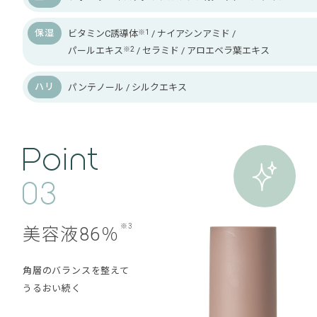
保湿
ビタミンC誘導体
※1
/
ナイアシンアミド /
パールエキス
※2
/
セラミド /
アロエベラ葉エキス
ハリ
パンテノール /
シルクエキス
※3
美容液86％
角層のバランスを整えて
うるおい続く