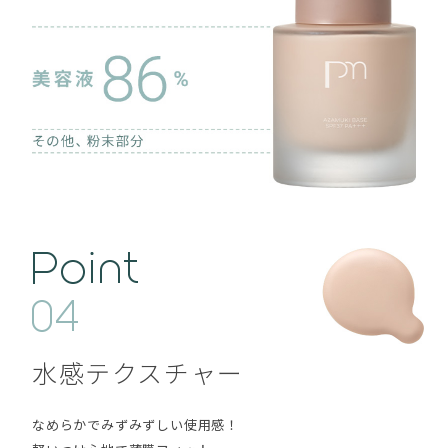
水感テクスチャー
なめらかでみずみずしい使用感！