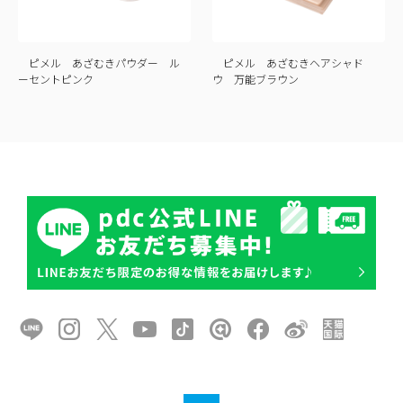
ピメル あざむきパウダー ル
ピメル あざむきヘアシャド
ーセントピンク
ウ 万能ブラウン