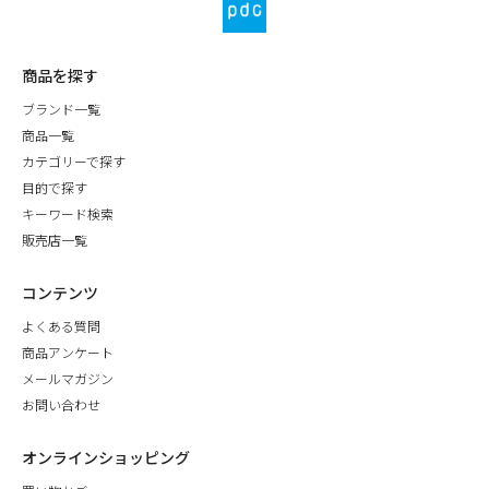
商品を探す
ブランド一覧
商品一覧
カテゴリーで探す
目的で探す
キーワード検索
販売店一覧
コンテンツ
よくある質問
商品アンケート
メールマガジン
お問い合わせ
オンラインショッピング