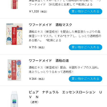
濃密保湿でくすみ**をケアして透明感のある肌へ。 *ワ
フードメイド SK化粧水と比較して **乾燥による
￥1,320
買い物かごへ入れる
（税込）
ワフードメイド 酒粕マスク
酒粕エキス（保湿成分）を配合した美容液たっぷりの高
保湿シートマスク。くすみ*をケアし、しっとり透明感の
ある肌へ。 *乾燥による
￥715
買い物かごへ入れる
（税込）
ワフードメイド 酒粕の湯
酒粕エキス（保湿成分）配合、半固形タイプの入浴料。
湯上りしっとりうるおって透明感！
￥264
買い物かごへ入れる
（税込）
ピュア ナチュラル エッセンスローション Ｕ
Ｖ Ｎ
（通常）