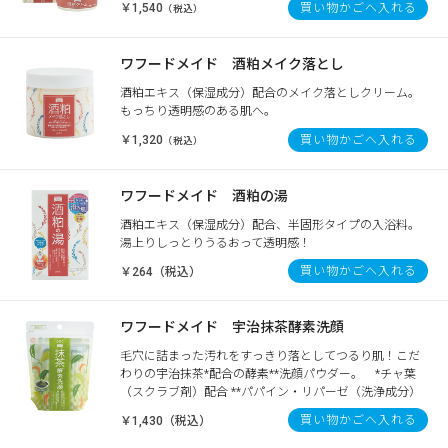
￥1,540
買い物かごへ入れる
（税込）
ワフードメイド 酒粕メイク落とし
酒粕エキス（保湿成分）配合のメイク落としクリーム。
もっちり透明感のある肌へ。
￥1,320
買い物かごへ入れる
（税込）
ワフードメイド 酒粕の湯
酒粕エキス（保湿成分）配合、半固形タイプの入浴料。
湯上りしっとりうるおって透明感！
買い物かごへ入れる
￥264（税込）
ワフードメイド 宇治抹茶酵素洗顔
毛穴に詰まった汚れをすっきり落としてつるり肌！こだ
わりの宇治抹茶*配合の酵素**洗顔パウダー。 *チャ葉
（スクラブ剤）配合 **パパイン・リパーゼ（洗浄成分）
買い物かごへ入れる
￥1,430（税込）