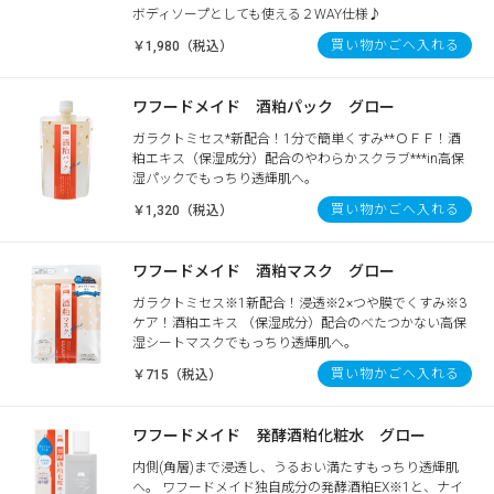
ボディソープとしても使える２WAY仕様♪
買い物かごへ入れる
￥1,980（税込）
ワフードメイド 酒粕パック グロー
ガラクトミセス*新配合！1分で簡単くすみ**ＯＦＦ！酒
粕エキス（保湿成分）配合のやわらかスクラブ***in高保
湿パックでもっちり透輝肌へ。
買い物かごへ入れる
￥1,320（税込）
ワフードメイド 酒粕マスク グロー
ガラクトミセス※1新配合！浸透※2×つや膜でくすみ※3
ケア！酒粕エキス （保湿成分）配合のべたつかない高保
湿シートマスクでもっちり透輝肌へ。
買い物かごへ入れる
￥715（税込）
ワフードメイド 発酵酒粕化粧水 グロー
内側(角層)まで浸透し、うるおい満たすもっちり透輝肌
へ。 ワフードメイド独自成分の発酵酒粕EX※1と、ナイ