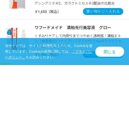
アシンアミド※2、ガラクトミセス※3配合の化粧水
買い物かごへ入れる
￥1,650（税込）
ワフードメイド 酒粕先行美容液 グロー
くすみ*1ケアして内側*2までつやめく透明感！酒粕エキ
ス（保湿成分）×ナイアシンアミド*3 ５％×ガラクトミセ
当サイトでは、サイトの利便性向上のため、Cookieを使
ス*4配合の先行美容液
閉じる
用しています。Cookieの使用に関しては、
「プライバシ
買い物かごへ入れる
￥1,980（税込）
ーポリシー」
をお読みください。
ワフードメイド 発酵酒粕マスク グロー 部分
用
【数量限定】朝のメイクのりUP！気になる部分をピンポ
イントで保湿、ベタつかずにうるおう。発酵酒粕EX※1×
ガラクトミセス※2配合の部分用マスク※1 酒粕発酵エキ
ス(保湿成分) ※2 ガラクトミセス培養液(保湿成分)
￥1,650（税込）