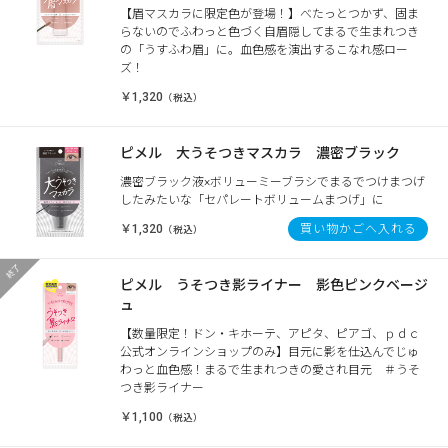
【眉マスカラに限定色が登場！】べたっとつかず、固ま
らないのでふわっと色づく自眉隠してまるで生まれつき
の「うすふわ眉」に。血色感を演出するこなれ感ロー
ズ！
￥1,320
（税込）
ピメル 大うそつきマスカラ 濃密ブラック
濃密ブラック液×ボリューミーブラシでまるでつけまつげ
したみたいな「セパレートボリュームまつげ」に
￥1,320
買い物かごへ入れる
（税込）
ピメル うそつき影ライナー 影色ピンクベージ
ュ
【数量限定！ドン・キホーテ、アピタ、ピアゴ、ｐｄｃ
公式オンラインショップのみ】目元に影を仕込んでじゅ
わっと血色感！まるで生まれつきの愛され目元 ＃うそ
つき影ライナー
￥1,100
（税込）