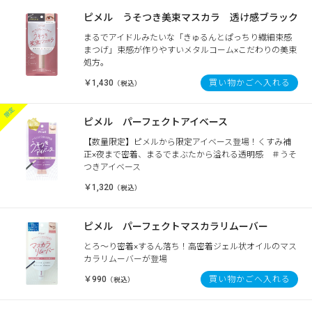
ピメル うそつき美束マスカラ 透け感ブラック
まるでアイドルみたいな「きゅるんとぱっちり繊細束感
まつげ」束感が作りやすいメタルコーム×こだわりの美束
処方。
￥1,430
買い物かごへ入れる
（税込）
ピメル パーフェクトアイベース
【数量限定】ピメルから限定アイベース登場！くすみ補
正×夜まで密着、まるでまぶたから溢れる透明感 ＃うそ
つきアイベース
￥1,320
（税込）
ピメル パーフェクトマスカラリムーバー
とろ～り密着×するん落ち！高密着ジェル状オイルのマス
カラリムーバーが登場
￥990
買い物かごへ入れる
（税込）