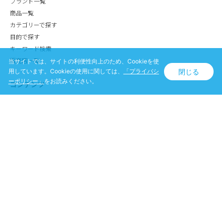
ブランド一覧
商品一覧
カテゴリーで探す
目的で探す
キーワード検索
販売店一覧
当サイトでは、サイトの利便性向上のため、Cookieを使
閉じる
用しています。Cookieの使用に関しては、
「プライバシ
ーポリシー」
をお読みください。
コンテンツ
よくある質問
商品アンケート
メールマガジン
お問い合わせ
オンラインショッピング
買い物かご
ショッピングをご利用のお客さま
特定商取引法
プライバシーポリシー