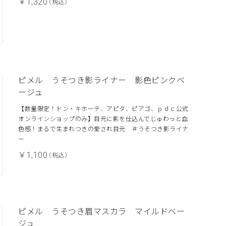
￥1,320
（税込）
ピメル うそつき影ライナー 影色ピンクベ
ージュ
【数量限定！ドン・キホーテ、アピタ、ピアゴ、ｐｄｃ公式
オンラインショップのみ】目元に影を仕込んでじゅわっと血
色感！まるで生まれつきの愛され目元 ＃うそつき影ライナ
ー
￥1,100
（税込）
ピメル うそつき眉マスカラ マイルドベー
ジュ