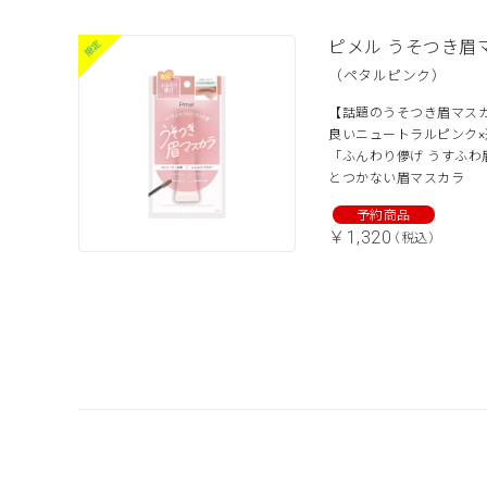
ピメル うそつき眉
（ペタルピンク）
【話題のうそつき眉マス
良いニュートラルピンク
「ふんわり儚げ うすふわ
とつかない眉マスカラ
￥1,320
（税込）