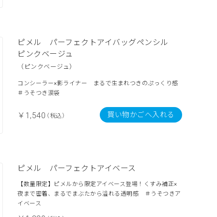
ピメル パーフェクトアイバッグペンシル
ピンクベージュ
（ピンクベージュ）
コンシーラー×影ライナー まるで生まれつきのぷっくり感
＃うそつき涙袋
買い物かごへ入れる
￥1,540
（税込）
ピメル パーフェクトアイベース
【数量限定】ピメルから限定アイベース登場！くすみ補正×
夜まで密着、まるでまぶたから溢れる透明感 ＃うそつきア
イベース