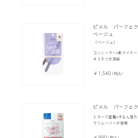
ピメル パーフェ
ベージュ
（ベージュ）
コンシーラー×影ライナ
＃うそつき涙袋
￥1,540
（税込）
ピメル パーフェ
とろ～り密着×するん落
ラリムーバーが登場
￥990
（税込）