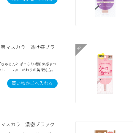
美束マスカラ 透け感ブラ
「きゅるんとぱっちり繊細束感まつ
タルコーム×こだわりの美束処方。
買い物かごへ入れる
きマスカラ 濃密ブラック