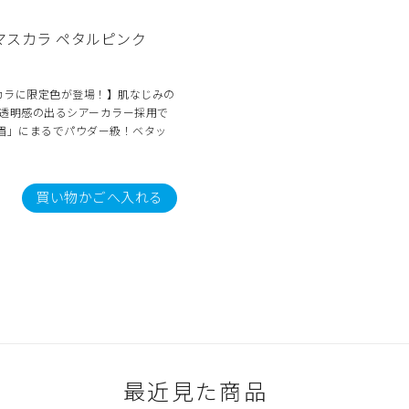
マスカラ ペタルピンク
カラに限定色が登場！】肌なじみの
×透明感の出るシアーカラー採用で
眉」にまるでパウダー級！ベタッ
買い物かごへ入れる
最近見た商品