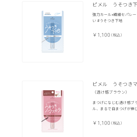
ピメル うそつき
強力カール×繊細セパレ
い #うそつき下地
￥1,100
（税込）
ピメル うそつき
（透け感ブラウン）
まつげになじむ透け感ブ
ル、まるで自まつげが伸
￥1,100
（税込）