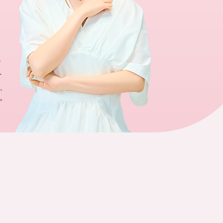
ん
ー
え、
。