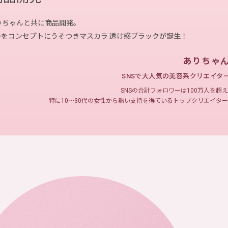
りちゃんと共に商品開発。
～
をコンセプトにうそつきマスカラ
透け感ブラックが誕生！
ありちゃ
SNSで大人気の美容系クリエイタ
SNSの合計フォロワーは100万人を超
特に10～30代の女性から熱い支持を
得ているトップクリエイター