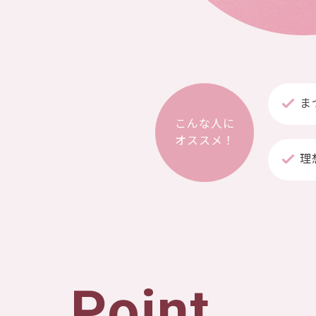
ま
こんな人に
オススメ！
理
Point