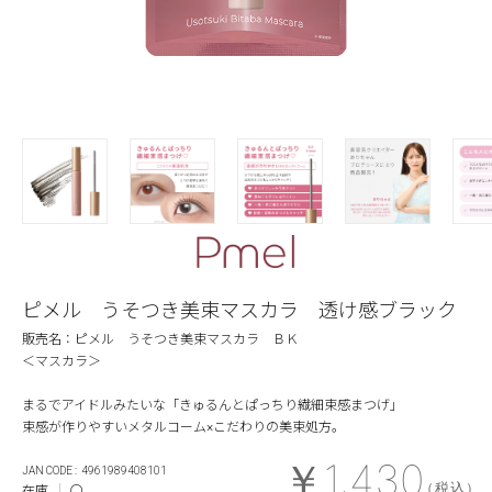
ピメル うそつき美束マスカラ 透け感ブラック
販売名：ピメル うそつき美束マスカラ ＢＫ
＜マスカラ＞
まるでアイドルみたいな「きゅるんとぱっちり繊細束感まつげ」
束感が作りやすいメタルコーム×こだわりの美束処方。
￥1,430
4961989408101
（税込）
在庫
〇