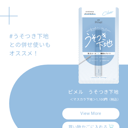
#うそつき下地
との
併せ使いも
オススメ！
ピメル うそつき下地
＜マスカラ下地＞1,100円（税込）
View More
買い物かごに入れる