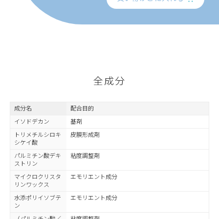
全成分
成分名
配合目的
イソドデカン
基剤
トリメチルシロキ
皮膜形成剤
シケイ酸
パルミチン酸デキ
粘度調整剤
ストリン
マイクロクリスタ
エモリエント成分
リンワックス
水添ポリイソブテ
エモリエント成分
ン
（パルミチン酸／
粘度調整剤