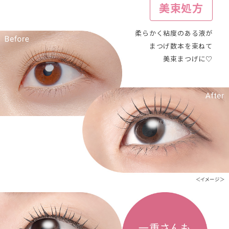
美束処方
柔らかく粘度のある液が
まつげ数本を束ねて
美束まつげに♡