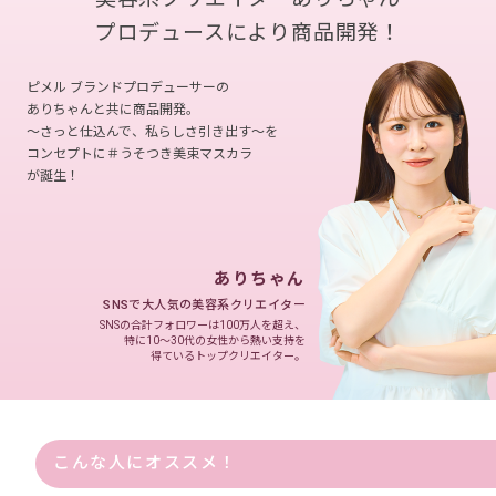
プロデュースにより商品開発！
ピメル ブランドプロデューサーの
ありちゃんと共に商品開発。
～さっと仕込んで、私らしさ引き出す～を
コンセプトに＃うそつき美束マスカラ
が誕生！
ありちゃん
SNSで大人気の美容系クリエイター
SNSの合計フォロワーは100万人を超え、
特に10～30代の女性から熱い支持を
得ているトップクリエイター。
こんな人にオススメ！