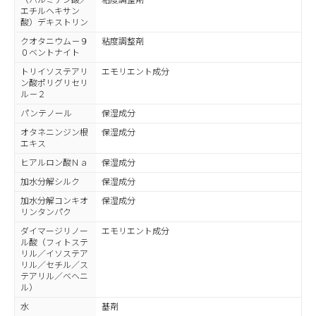
エチルヘキサン
酸）デキストリン
クオタニウム－９
粘度調整剤
０ベントナイト
トリイソステアリ
エモリエント成分
ン酸ポリグリセリ
ル－２
パンテノール
保湿成分
オタネニンジン根
保湿成分
エキス
ヒアルロン酸Ｎａ
保湿成分
加水分解シルク
保湿成分
加水分解コンキオ
保湿成分
リンタンパク
ダイマージリノー
エモリエント成分
ル酸（フィトステ
リル／イソステア
リル／セチル／ス
テアリル／ベヘニ
ル）
水
基剤