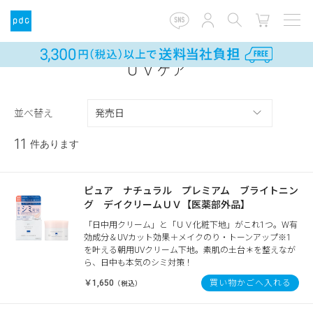
ＵＶケア
並べ替え
11
件あります
ピュア ナチュラル プレミアム ブライトニン
グ デイクリームＵＶ【医薬部外品】
「日中用クリーム」と「ＵＶ化粧下地」がこれ1つ。W有
効成分＆UVカット効果＋メイクのり・トーンアップ※1
を叶える朝用UVクリーム下地。素肌の土台＊を整えなが
ら、日中も本気のシミ対策！
￥1,650
買い物かごへ入れる
（税込）