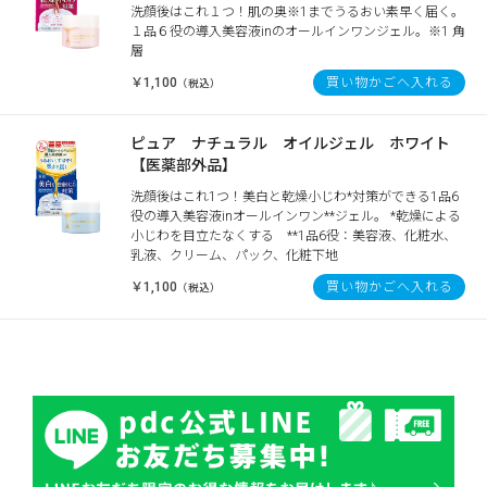
洗顔後はこれ１つ！肌の奥※1までうるおい素早く届く。
１品６役の導入美容液inのオールインワンジェル。※1 角
層
￥1,100
買い物かごへ入れる
（税込）
ピュア ナチュラル オイルジェル ホワイト
【医薬部外品】
洗顔後はこれ1つ！美白と乾燥小じわ*対策ができる1品6
役の導入美容液inオールインワン**ジェル。 *乾燥による
小じわを目立たなくする **1品6役：美容液、化粧水、
乳液、クリーム、パック、化粧下地
￥1,100
買い物かごへ入れる
（税込）