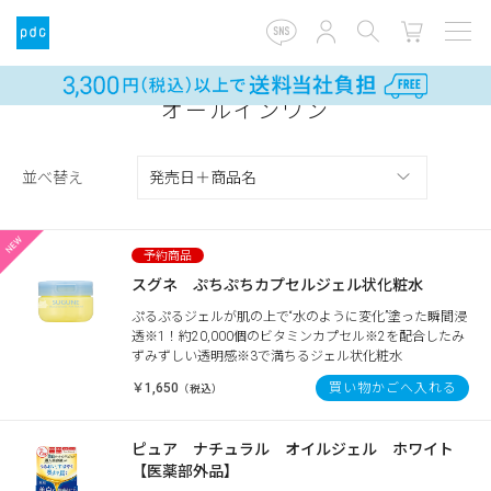
オールインワン
並べ替え
スグネ ぷちぷちカプセルジェル状化粧水
ぷるぷるジェルが肌の上で“水のように変化”塗った瞬間浸
透※1！約20,000個のビタミンカプセル※2を配合したみ
ずみずしい透明感※3で満ちるジェル状化粧水
￥1,650
買い物かごへ入れる
（税込）
ピュア ナチュラル オイルジェル ホワイト
【医薬部外品】