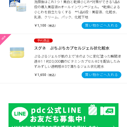
洗顔後はこれ1つ！美白と乾燥小じわ*対策ができる1品6
役の導入美容液inオールインワン**ジェル。 *乾燥による
小じわを目立たなくする **1品6役：美容液、化粧水、
乳液、クリーム、パック、化粧下地
￥1,100
買い物かごへ入れる
（税込）
スグネ ぷちぷちカプセルジェル状化粧水
ぷるぷるジェルが肌の上で“水のように変化”塗った瞬間浸
透※1！約20,000個のビタミンカプセル※2を配合したみ
ずみずしい透明感※3で満ちるジェル状化粧水
￥1,650
買い物かごへ入れる
（税込）