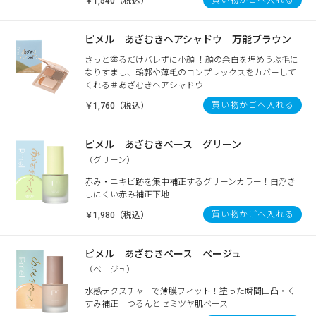
￥1,540（税込）
ピメル あざむきヘアシャドウ 万能ブラウン
さっと塗るだけバレずに小顔 ！顔の余白を埋めうぶ毛に
なりすまし、輪郭や薄毛のコンプレックスをカバーして
くれる＃あざむきヘアシャドウ
買い物かごへ入れる
￥1,760（税込）
ピメル あざむきベース グリーン
（グリーン）
赤み・ニキビ跡を集中補正するグリーンカラー！白浮き
しにくい赤み補正下地
買い物かごへ入れる
￥1,980（税込）
ピメル あざむきベース ベージュ
（ベージュ）
水感テクスチャーで薄膜フィット！塗った瞬間凹凸・く
すみ補正 つるんとセミツヤ肌ベース