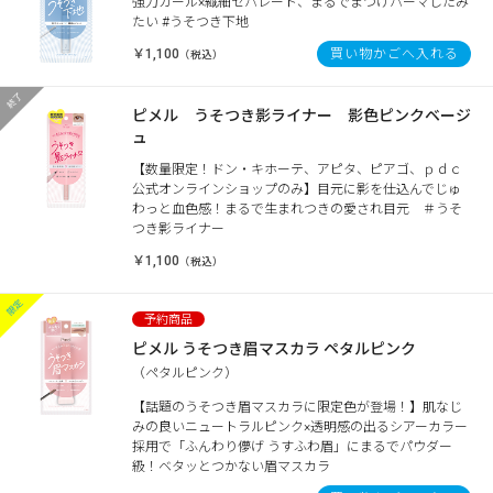
強力カール×繊細セパレート、まるでまつげパーマしたみ
たい #うそつき下地
￥1,100
買い物かごへ入れる
（税込）
ピメル うそつき影ライナー 影色ピンクベージ
ュ
【数量限定！ドン・キホーテ、アピタ、ピアゴ、ｐｄｃ
公式オンラインショップのみ】目元に影を仕込んでじゅ
わっと血色感！まるで生まれつきの愛され目元 ＃うそ
つき影ライナー
￥1,100
（税込）
ピメル うそつき眉マスカラ ペタルピンク
（ペタルピンク）
【話題のうそつき眉マスカラに限定色が登場！】肌なじ
みの良いニュートラルピンク×透明感の出るシアーカラー
採用で「ふんわり儚げ うすふわ眉」にまるでパウダー
級！ベタッとつかない眉マスカラ