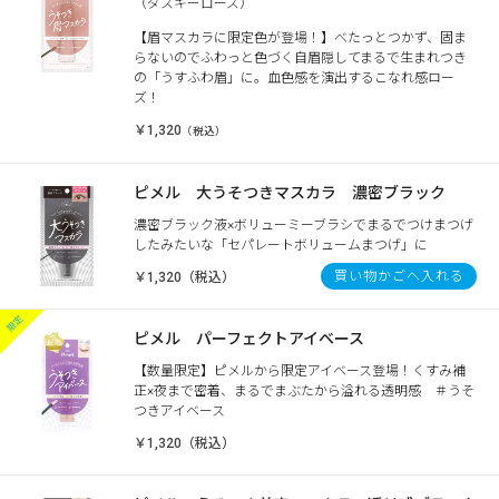
（ダスキーローズ）
【眉マスカラに限定色が登場！】べたっとつかず、固ま
らないのでふわっと色づく自眉隠してまるで生まれつき
の「うすふわ眉」に。血色感を演出するこなれ感ロー
ズ！
￥1,320
（税込）
ピメル 大うそつきマスカラ 濃密ブラック
濃密ブラック液×ボリューミーブラシでまるでつけまつげ
したみたいな「セパレートボリュームまつげ」に
買い物かごへ入れる
￥1,320（税込）
ピメル パーフェクトアイベース
【数量限定】ピメルから限定アイベース登場！くすみ補
正×夜まで密着、まるでまぶたから溢れる透明感 ＃うそ
つきアイベース
￥1,320（税込）