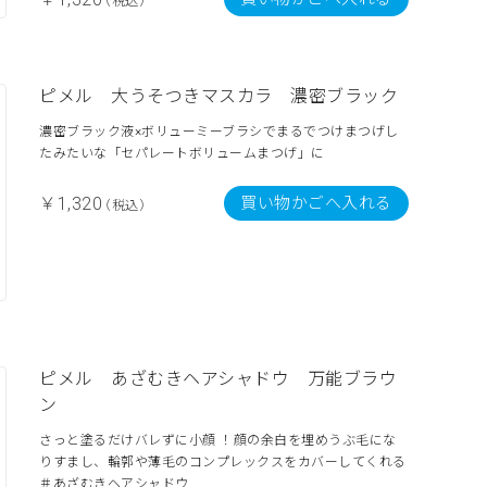
（税込）
ピメル 大うそつきマスカラ 濃密ブラック
濃密ブラック液×ボリューミーブラシでまるでつけまつげし
たみたいな「セパレートボリュームまつげ」に
買い物かごへ入れる
￥1,320
（税込）
ピメル あざむきヘアシャドウ 万能ブラウ
ン
さっと塗るだけバレずに小顔 ！顔の余白を埋めうぶ毛にな
りすまし、輪郭や薄毛のコンプレックスをカバーしてくれる
＃あざむきヘアシャドウ