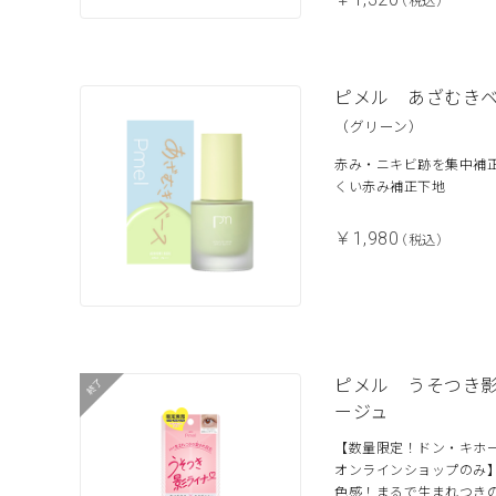
（税込）
ピメル あざむき
（グリーン）
赤み・ニキビ跡を集中補
くい赤み補正下地
￥1,980
（税込）
ピメル うそつき
ージュ
【数量限定！ドン・キホ
オンラインショップのみ
色感！まるで生まれつき