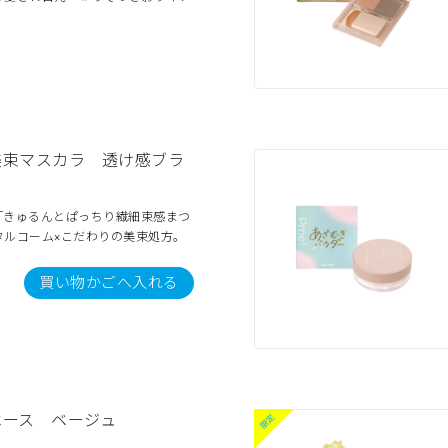
美束マスカラ 透け感ブラ
「きゅるんとぱっちり繊細束感まつ
タルコーム×こだわりの美束処方。
買い物かごへ入れる
ベース ベージュ