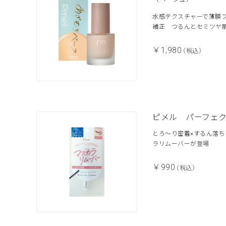
水感テクスチャーで薄膜
補正 つるんとセミツヤ
￥1,980
（税込）
ピメル パーフェ
とろ～り密着×するん落
ラリムーバーが登場
￥990
（税込）