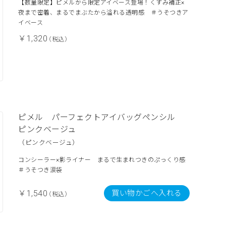
【数量限定】ピメルから限定アイベース登場！くすみ補正×
夜まで密着、まるでまぶたから溢れる透明感 ＃うそつきア
イベース
￥1,320
（税込）
ピメル パーフェクトアイバッグペンシル
ピンクベージュ
（ピンクベージュ）
コンシーラー×影ライナー まるで生まれつきのぷっくり感
＃うそつき涙袋
買い物かごへ入れる
￥1,540
（税込）