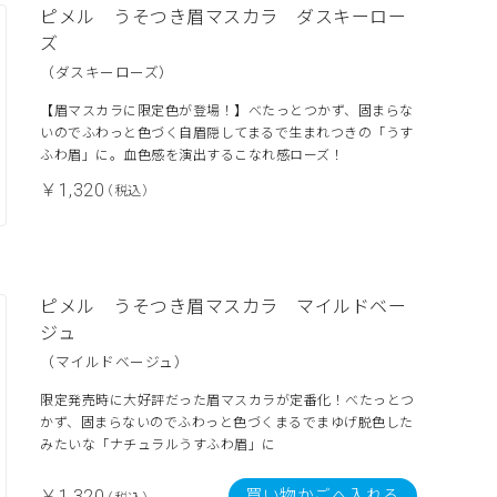
ピメル うそつき眉マスカラ ダスキーロー
ズ
（ダスキーローズ）
【眉マスカラに限定色が登場！】べたっとつかず、固まらな
いのでふわっと色づく自眉隠してまるで生まれつきの「うす
ふわ眉」に。血色感を演出するこなれ感ローズ！
￥1,320
（税込）
ピメル うそつき眉マスカラ マイルドベー
ジュ
（マイルドベージュ）
限定発売時に大好評だった眉マスカラが定番化！べたっとつ
かず、固まらないのでふわっと色づくまるでまゆげ脱色した
みたいな「ナチュラルうすふわ眉」に
買い物かごへ入れる
￥1,320