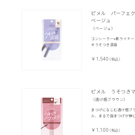
ピメル パーフェ
ベージュ
（ベージュ）
コンシーラー×影ライナ
＃うそつき涙袋
￥1,540
（税込）
ピメル うそつき
（透け感ブラウン）
まつげになじむ透け感ブ
ル、まるで自まつげが伸
￥1,100
（税込）