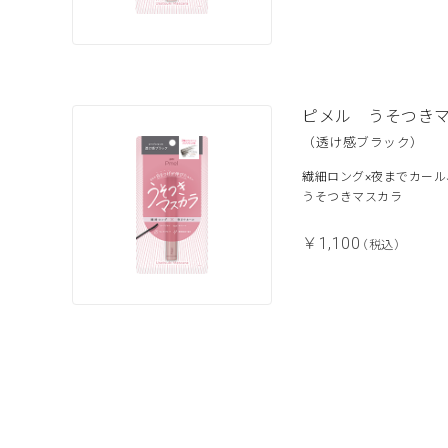
ピメル うそつき
（透け感ブラック）
繊細ロング×夜までカール
うそつきマスカラ
￥1,100
（税込）