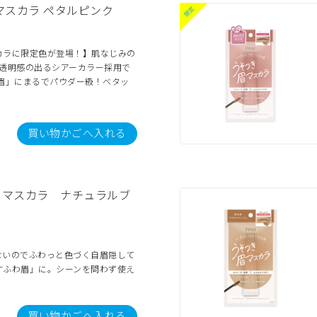
マスカラ ペタルピンク
カラに限定色が登場！】肌なじみの
×透明感の出るシアーカラー採用で
眉」にまるでパウダー級！ベタッ
買い物かごへ入れる
眉マスカラ ナチュラルブ
）
ないのでふわっと色づく自眉隠して
すふわ眉」に。シーンを問わず使え
買い物かごへ入れる