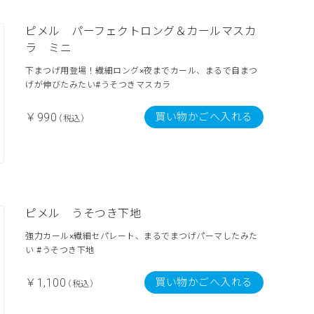
ピメル パーフェクトロング＆カールマスカ
ラ ミニ
下まつげ用登場！繊細ロング×夜までカール、まるで自まつ
げが伸びたみたい#うそつきマスカラ
買い物かごへ入れる
￥990
（税込）
ピメル うそつき下地
強力カール×繊細セパレート、まるでまつげパーマしたみた
い #うそつき下地
買い物かごへ入れる
￥1,100
（税込）