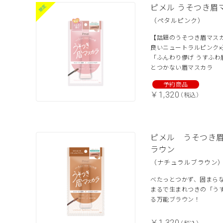
ピメル うそつき眉
（ペタルピンク）
【話題のうそつき眉マス
良いニュートラルピンク
「ふんわり儚げ うすふわ
とつかない眉マスカラ
￥1,320
（税込）
ピメル うそつき
ラウン
（ナチュラルブラウン
べたっとつかず、固まら
まるで生まれつきの「う
る万能ブラウン！
￥1,320