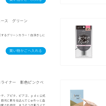
ベース グリーン
正するグリーンカラー！白浮きしに
買い物かごへ入れる
影ライナー 影色ピンクベ
ーテ、アピタ、ピアゴ、ｐｄｃ公式
】目元に影を仕込んでじゅわっと血
の愛され目元 ＃うそつき影ライナ