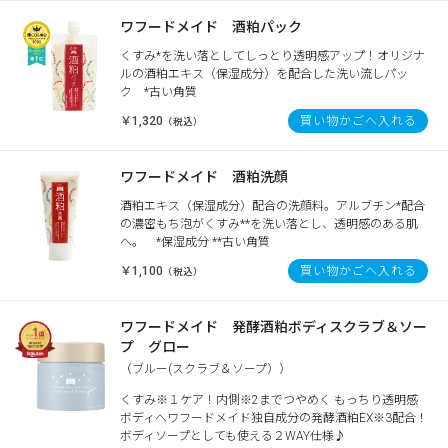
ワフードメイド 酒粕パック
くすみ*を洗い落としてしっとり透明感アップ！オリジナ
ルの酒粕エキス（保湿成分）を配合した洗い流しパッ
ク *古い角質
￥1,320
買い物かごへ入れる
（税込）
ワフードメイド 酒粕洗顔
酒粕エキス（保湿成分）配合の洗顔料。アルブチン*配合
の濃密もち泡がくすみ**を洗い落とし、透明感のある肌
へ。 *保湿成分 **古い角質
￥1,100
買い物かごへ入れる
（税込）
ワフードメイド 発酵酒粕ボディスクラブ＆ソー
プ グロー
（ブルー(スクラブ＆ソープ））
くすみ※１ケア！内側※2までつやめく もっちり透明感
ボディへワフードメイド独自成分の発酵酒粕EX※3配合！
ボディソープとしても使える２WAY仕様♪