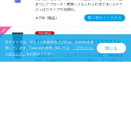
まりにアプローチ！摩擦レスなふわふわ泡で洗い上がり
さっぱりタイプの洗顔料。
買い物かごへ入れる
￥770（税込）
毛穴フォーカス ポアクリアフェイスウォッシ
当サイトでは、サイトの利便性向上のため、Cookieを使
ュ モイスト
閉じる
用しています。Cookieの使用に関しては、
「プライバシ
ーポリシー」
をお読みください。
【乾燥肌向け！うるおい守ってつるもち肌】「角栓崩壊
処方」洗浄成分TEA×Wクレイ※2配合で、毛穴の黒ずみ
詰まりにアプローチ！摩擦レスなふわふわ泡で洗い上が
りしっとりタイプの洗顔料。
買い物かごへ入れる
￥770（税込）
毛穴フォーカス メルトクレンジングオイル
【気になる角栓崩壊除去！】洗浄成分TEA×W酵素※2配
合で、角栓にアプローチし崩壊洗浄！毛穴に入ったメイ
クまでしっかりOFFするクレンングオイル。マツエク
OK、ダブル洗顔不要。
買い物かごへ入れる
￥1,980（税込）