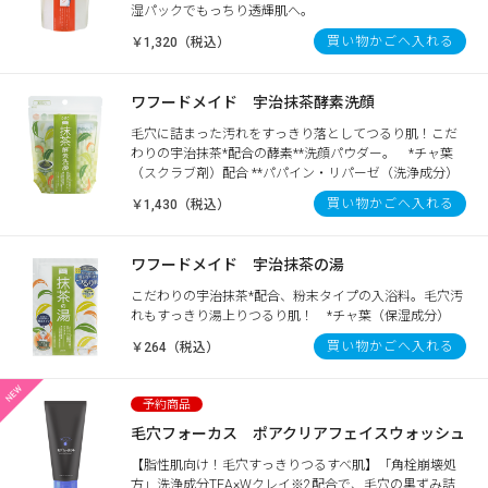
湿パックでもっちり透輝肌へ。
買い物かごへ入れる
￥1,320（税込）
ワフードメイド 宇治抹茶酵素洗顔
毛穴に詰まった汚れをすっきり落としてつるり肌！こだ
わりの宇治抹茶*配合の酵素**洗顔パウダー。 *チャ葉
（スクラブ剤）配合 **パパイン・リパーゼ（洗浄成分）
買い物かごへ入れる
￥1,430（税込）
ワフードメイド 宇治抹茶の湯
こだわりの宇治抹茶*配合、粉末タイプの入浴料。毛穴汚
れもすっきり湯上りつるり肌！ *チャ葉（保湿成分）
買い物かごへ入れる
￥264（税込）
毛穴フォーカス ポアクリアフェイスウォッシュ
【脂性肌向け！毛穴すっきりつるすべ肌】「角栓崩壊処
方」洗浄成分TEA×Wクレイ※2配合で、毛穴の黒ずみ詰