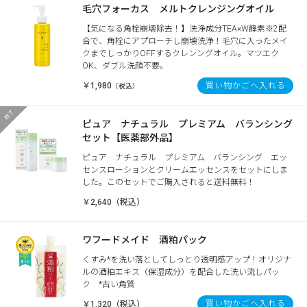
毛穴フォーカス メルトクレンジングオイル
【気になる角栓崩壊除去！】洗浄成分TEA×W酵素※2配
合で、角栓にアプローチし崩壊洗浄！毛穴に入ったメイ
クまでしっかりOFFするクレンングオイル。マツエク
OK、ダブル洗顔不要。
￥1,980
買い物かごへ入れる
（税込）
ピュア ナチュラル プレミアム バランシング
セット【医薬部外品】
ピュア ナチュラル プレミアム バランシング エッ
センスローションとクリームエッセンスをセットにしま
した。このセットでご購入されると送料無料！
￥2,640（税込）
ワフードメイド 酒粕パック
くすみ*を洗い落としてしっとり透明感アップ！オリジナ
ルの酒粕エキス（保湿成分）を配合した洗い流しパッ
ク *古い角質
買い物かごへ入れる
￥1,320（税込）