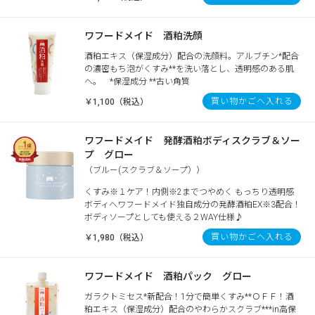
ワフードメイド 酒粕洗顔
酒粕エキス（保湿成分）配合の洗顔料。アルブチン*配合
の濃密もち泡がくすみ**を洗い落とし、透明感のある肌
へ。 *保湿成分 **古い角質
買い物かごへ入れる
￥1,100（税込）
ワフードメイド 発酵酒粕ボディスクラブ＆ソー
プ グロー
（ブルー(スクラブ＆ソープ））
くすみ※１ケア！内側※2までつやめく もっちり透明感
ボディへワフードメイド独自成分の発酵酒粕EX※3配合！
ボディソープとしても使える２WAY仕様♪
買い物かごへ入れる
￥1,980（税込）
ワフードメイド 酒粕パック グロー
ガラクトミセス*新配合！1分で簡単くすみ**ＯＦＦ！酒
粕エキス（保湿成分）配合のやわらかスクラブ***in高保