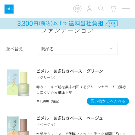
ファンデーション
並べ替え
ピメル あざむきベース グリーン
（グリーン）
赤み・ニキビ跡を集中補正するグリーンカラー！白浮き
しにくい赤み補正下地
￥1,980
買い物かごへ入れる
（税込）
ピメル あざむきベース ベージュ
（ベージュ）
水感テクスチャーで薄膜フィット！塗った瞬間凹凸・く