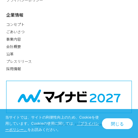
プライバシーポリシー
企業情報
コンセプト
ごあいさつ
事業内容
会社概要
沿革
プレスリリース
採用情報
当サイトでは、サイトの利便性向上のため、Cookieを使
閉じる
用しています。Cookieの使用に関しては、
「プライバシ
Copyright © 2026 pdc,INC. All Rights Reserved.
ーポリシー」
をお読みください。