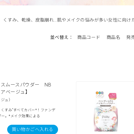
、くすみ、乾燥、皮脂崩れ…肌やメイクの悩みが多い女性に向け
並べ替え：
商品コード
商品名
発
アスムースパウダー NB
リアベージュ】
ージュ）
・くすみ”すべてカバー*！ファンデ
ダー。*メイク効果による
買い物かごへ入れる