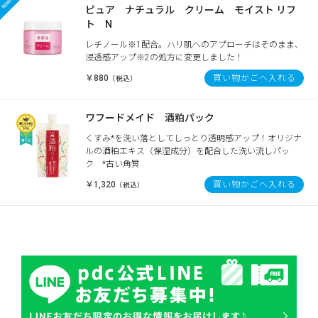
ピュア ナチュラル クリーム モイスト リフ
ト N
レチノール※1配合。ハリ肌へのアプローチはそのまま、
浸透感アップ※2の処方に変更しました！
￥880
買い物かごへ入れる
（税込）
ワフードメイド 酒粕パック
くすみ*を洗い落としてしっとり透明感アップ！オリジナ
ルの酒粕エキス（保湿成分）を配合した洗い流しパッ
ク *古い角質
￥1,320
買い物かごへ入れる
（税込）