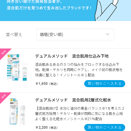
並べ替え
デュアルメソッド 混合肌用仕込み下地
混合肌あるあるの５つの悩みをブロックする仕込み下
地。乾燥・テカリを同時にケアし、メイク前の肌状態を
快適に整える！イノシトール※１配合
￥1,650
買い物かごへ入れる
（税込）
デュアルメソッド 混合肌用2層式化粧水
【混合肌向け】水分と油分の黄金バランス※1を考えた２
層式処方採用！テカリ・乾燥が同時に気になる肌を心地
よく整える化粧水イノシトール※21％配合
￥2,200
買い物かごへ入れる
（税込）