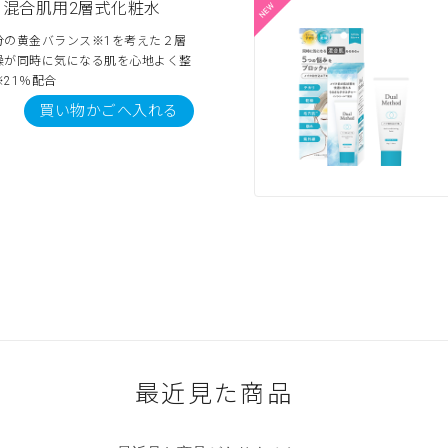
混合肌用2層式化粧水
分の黄金バランス※1を考えた２層
燥が同時に気になる肌を心地よく整
21％配合
買い物かごへ入れる
最近見た商品