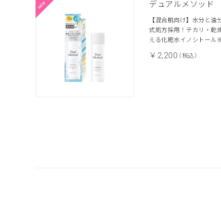
デュアルメソッド 
【混合肌向け】水分と油
式処方採用！テカリ・乾
える化粧水イノシトール※
￥2,200
（税込）