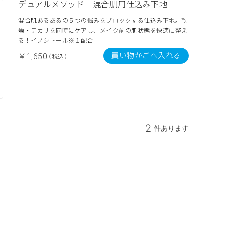
デュアルメソッド 混合肌用仕込み下地
混合肌あるあるの５つの悩みをブロックする仕込み下地。乾
燥・テカリを同時にケアし、メイク前の肌状態を快適に整え
る！イノシトール※１配合
買い物かごへ入れる
￥1,650
（税込）
2
件あります