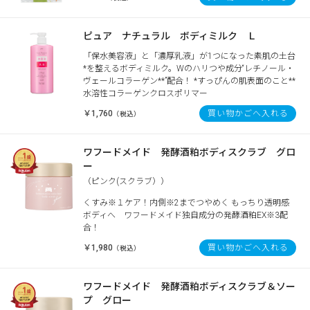
ピュア ナチュラル ボディミルク Ｌ
「保水美容液」と「濃厚乳液」が1つになった素肌の土台
*を整えるボディミルク。Wのハリつや成分“レチノール・
ヴェールコラーゲン**”配合！ *すっぴんの肌表面のこと**
水溶性コラーゲンクロスポリマー
￥1,760
買い物かごへ入れる
（税込）
ワフードメイド 発酵酒粕ボディスクラブ グロ
ー
（ピンク(スクラブ））
くすみ※１ケア！内側※2までつやめく もっちり透明感
ボディへ ワフードメイド独自成分の発酵酒粕EX※3配
合！
￥1,980
買い物かごへ入れる
（税込）
ワフードメイド 発酵酒粕ボディスクラブ＆ソー
プ グロー