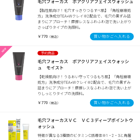
毛穴フォーカス ポアクリアフェイスウォッシュ
【脂性肌向け！毛穴すっきりつるすべ肌】「角栓崩壊処
方」洗浄成分TEA×Wクレイ※2配合で、毛穴の黒ずみ詰
まりにアプローチ！摩擦レスなふわふわ泡で洗い上がり
さっぱりタイプの洗顔料。
￥770
買い物かごへ入れる
（税込）
毛穴フォーカス ポアクリアフェイスウォッシ
ュ モイスト
【乾燥肌向け！うるおい守ってつるもち肌】「角栓崩壊
処方」洗浄成分TEA×Wクレイ※2配合で、毛穴の黒ずみ
詰まりにアプローチ！摩擦レスなふわふわ泡で洗い上が
りしっとりタイプの洗顔料。
￥770
買い物かごへ入れる
（税込）
毛穴フォーカスＶＣ ＶＣ３ディープポイントウ
ォッシュ
特徴が異なる3種類のビタミンC誘導体※1・2・3と角層