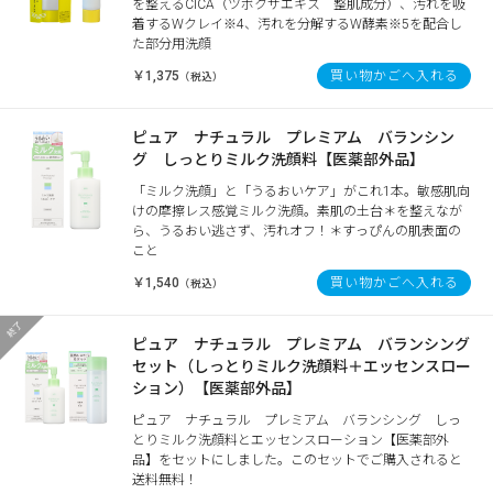
を整えるCICA（ツボクサエキス 整肌成分）、汚れを吸
着するWクレイ※4、汚れを分解するW酵素※5を配合し
た部分用洗顔
￥1,375
買い物かごへ入れる
（税込）
ピュア ナチュラル プレミアム バランシン
グ しっとりミルク洗顔料【医薬部外品】
「ミルク洗顔」と「うるおいケア」がこれ1本。敏感肌向
けの摩擦レス感覚ミルク洗顔。素肌の土台＊を整えなが
ら、うるおい逃さず、汚れオフ！＊すっぴんの肌表面の
こと
￥1,540
買い物かごへ入れる
（税込）
ピュア ナチュラル プレミアム バランシング
セット（しっとりミルク洗顔料＋エッセンスロー
ション）【医薬部外品】
ピュア ナチュラル プレミアム バランシング しっ
とりミルク洗顔料とエッセンスローション【医薬部外
品】をセットにしました。このセットでご購入されると
送料無料！