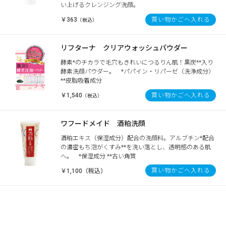
い上げるクレンジング洗顔。
￥363
買い物かごへ入れる
（税込）
リフターナ クリアウォッシュパウダー
酵素*のチカラで毛穴もきれいにつるりん肌！黒炭**入り
酵素洗顔パウダー。 *パパイン・リパーゼ（洗浄成分）
**皮脂吸着成分
￥1,540
買い物かごへ入れる
（税込）
ワフードメイド 酒粕洗顔
酒粕エキス（保湿成分）配合の洗顔料。アルブチン*配合
の濃密もち泡がくすみ**を洗い落とし、透明感のある肌
へ。 *保湿成分 **古い角質
買い物かごへ入れる
￥1,100（税込）