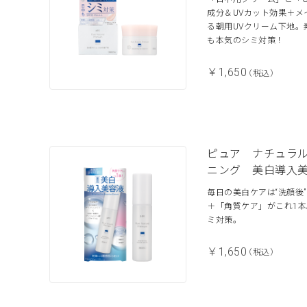
成分＆UVカット効果＋メ
る朝用UVクリーム下地。
も本気のシミ対策！
￥1,650
（税込）
ピュア ナチュラ
ニング 美白導入
毎日の美白ケアは“洗顔後
＋「角質ケア」がこれ1本
ミ対策。
￥1,650
（税込）