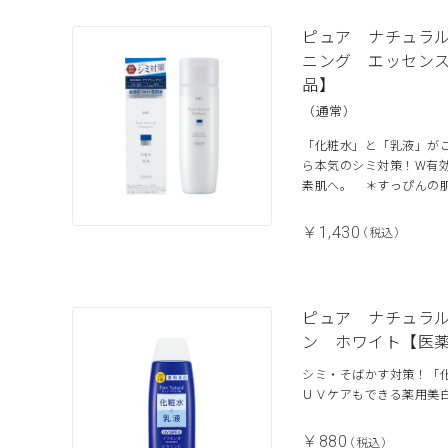
ピュア ナチュラ
ニング エッセン
品】
（通常）
「化粧水」と「乳液」が
ら本気のシミ対策！W有
素肌へ。 ＊すっぴんの
￥1,430
（税込）
ピュア ナチュラ
ン ホワイト【医
シミ・そばかす対策！「
ＵＶケアもできる薬用美
￥880
（税込）