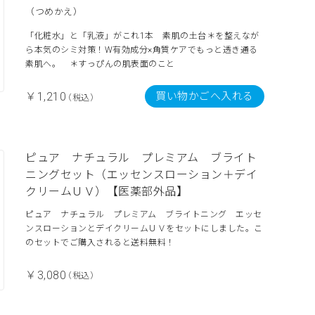
（つめかえ）
「化粧水」と「乳液」がこれ1本 素肌の土台＊を整えなが
ら本気のシミ対策！W有効成分×角質ケアでもっと透き通る
素肌へ。 ＊すっぴんの肌表面のこと
買い物かごへ入れる
￥1,210
（税込）
ピュア ナチュラル プレミアム ブライト
ニングセット（エッセンスローション＋デイ
クリームＵＶ）【医薬部外品】
ピュア ナチュラル プレミアム ブライトニング エッセ
ンスローションとデイクリームＵＶをセットにしました。こ
のセットでご購入されると送料無料！
￥3,080
（税込）