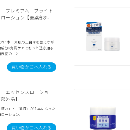
ル プレミアム ブライト
スローション【医薬部外
これ1本 素肌の土台＊を整えなが
効成分×角質ケアでもっと透き通る
肌表面のこと
買い物かごへ入れる
ル エッセンスローショ
薬部外品】
化粧水」と「乳液」が１本になった
白ローション。
買い物かごへ入れる