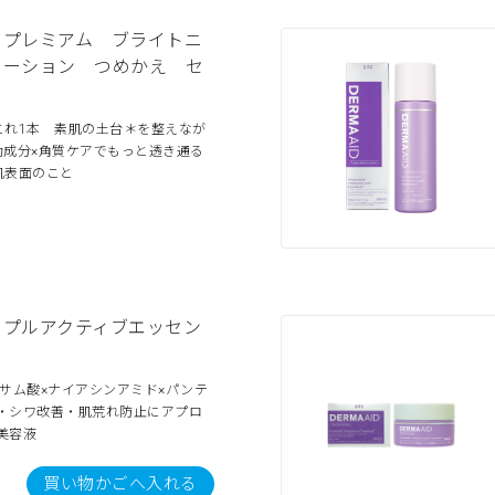
 プレミアム ブライトニ
ローション つめかえ セ
これ1本 素肌の土台＊を整えなが
効成分×角質ケアでもっと透き通る
肌表面のこと
リプルアクティブエッセン
サム酸×ナイアシンアミド×パンテ
*・シワ改善・肌荒れ防止にアプロ
美容液
買い物かごへ入れる