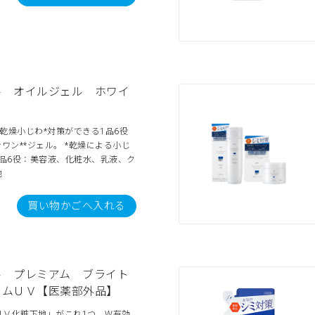
ル オイルジェル ホワイ
乾燥小じわ*対策ができる1品6役
ワン**ジェル。 *乾燥による小じ
1品6役：美容液、化粧水、乳液、ク
地
買い物かごへ入れる
ル プレミアム ブライト
ームＵＶ【医薬部外品】
ＵＶ化粧下地」がこれ1つ。W有効