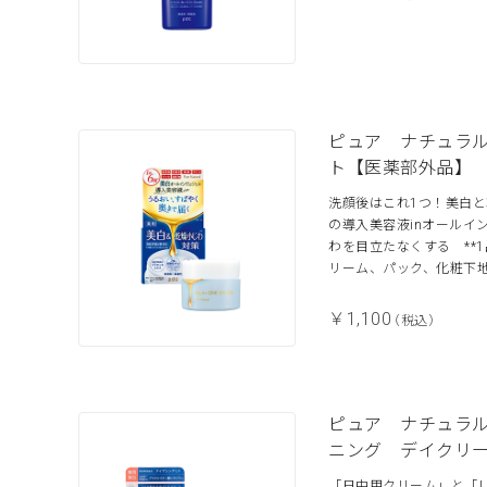
ピュア ナチュラ
ト【医薬部外品】
洗顔後はこれ1つ！美白と
の導入美容液inオールイン
わを目立たなくする **
リーム、パック、化粧下
￥1,100
（税込）
ピュア ナチュラ
ニング デイクリ
「日中用クリーム」と「