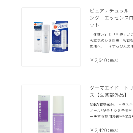
ピュアナチュラル
ング エッセンス
ット
「化粧水」と「乳液」が
ら本気のシミ対策！W有
素肌へ。 ＊すっぴんの
￥2,640
（税込）
ダーマエイド ト
ス【医薬部外品】
3種の有効成分、トラネキ
ノール*配合！シミ予防*
ーチする薬用浸透***保湿
￥2,420
（税込）