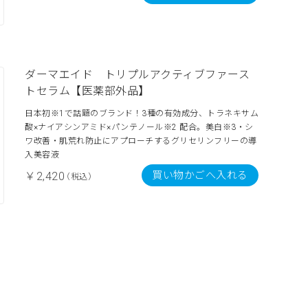
ダーマエイド トリプルアクティブファース
トセラム【医薬部外品】
日本初※1で話題のブランド！3種の有効成分、トラネキサム
酸×ナイアシンアミド×パンテノール※2 配合。美白※3・シ
ワ改善・肌荒れ防止にアプローチするグリセリンフリーの導
入美容液
買い物かごへ入れる
￥2,420
（税込）