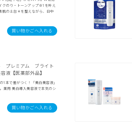
イクのり・トーンアップ※1を叶え
素肌の土台＊を整えながら、日中
買い物かごへ入れる
ル プレミアム ブライト
美容液【医薬部外品】
”の1本で差がつく！「美白美容液」
。薬用 美白導入美容液で本気のシ
買い物かごへ入れる