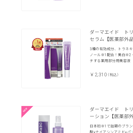
ダーマエイド ト
セラム【医薬部外
3種の有効成分、トラネキ
ノール※1配合！美白※2
チする薬用部分用美容液
￥2,310
（税込）
ダーマエイド ト
ーション【医薬部
日本初※1で話題のブラン
酸×ナイアシンアミド×パ