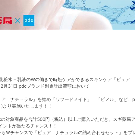
*！化粧水＋乳液のWの働きで時短ケアができるスキンケア「ピュア
3年12月31日 pdcブランド別累計出荷額において
ア ナチュラル」を始め「ワフードメイド」 「ピメル」など、p
月)より実施いたします！！
にpdcの対象商品を合計500円（税込）以上ご購入いただき、スギ薬
ギポイントが当たるチャンス！！
からＷチャンスで「ピュア ナチュラルの詰め合わせセット」をプ