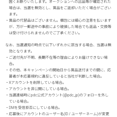
固くお断りいたします。オークションへの出品等が確認された
場合は、当選を無効とし、賞品をご返却いただく場合がござい
ます。
・賞品の代替品はございません。梱包には細心の注意を払います
が、万が一郵送中の事故により破損した場合でも返品・交換等
は受け付けられませんのでご了承ください。
なお、当選通知の時点で以下いずれかに該当する場合、当選は無
効となります。
・ご送付先が不明、長期不在等の理由によりお届けできない場
合。
・その他、本キャンペーンの開始日から賞品送付までの間に、応
募者が本応募規約に違反していると当社が判断した場合。
・Xアカウントを削除している場合。
・アカウントを非公開にしている場合。
・当選連絡時にpdc公式アカウント(@pdc_jp)のフォローを外し
ている場合。
・DMを受信拒否にしている場合。
・応募後にアカウントのユーザー名(ID / ユーザーネーム)が変更