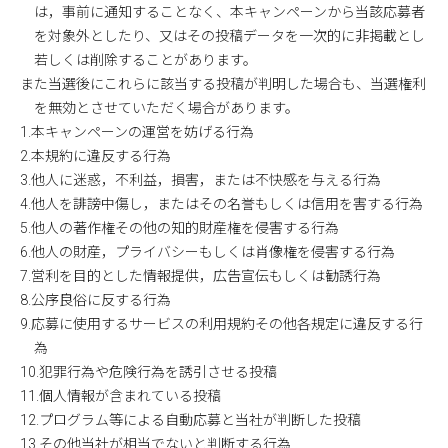
は，事前に通知することなく、本キャンペーンから当該応募者
を対象外としたり、又はその投稿データを一次的に非掲載とし
若しくは削除することがあります。
また当選後にこれらに該当する投稿が判明した場合も、当選権利
を無効とさせていただく場合があります。
1.本キャンペーンの運営を妨げる行為
2.本規約に違反する行為
3.他人に迷惑，不利益，損害，または不快感を与える行為
4.他人を誹謗中傷し，またはその名誉もしくは信用を害する行為
5.他人の著作権その他の知的財産権を侵害する行為
6.他人の財産，プライバシーもしくは肖像権を侵害する行為
7.営利を目的とした情報提供，広告宣伝もしくは勧誘行為
8.公序良俗に反する行為
9.応募に使用するサービスの利用規約その他各規定に違反する行
為
10.犯罪行為や危険行為を誘引させる投稿
11.個人情報が含まれている投稿
12.プログラム等による自動応募と当社が判断した投稿
13.その他当社が相当でないと判断する行為