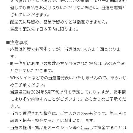
をお届けできない場合や、そのほかの事情により一定期間を経
過しても賞品をお受け取りいただけない場合は、当選を無効と
させていただきます。
・配送先に局留め、営業所留めなどは指定できません。
・賞品の配送先は日本国内に限ります。
■注意事項
・応募は何度でも可能ですが、当選はお1人さま 1 回となりま
す。
・同一住所にお住いの複数の方が当選された場合は1名のみ当選
とさせていただきます。
・WEBサイトなどでの当選者発表はいたしませんので、あらかじ
めご了承ください。
・当選通知は2024年5月下旬以降を予定しておりますが、諸事情
により多少前後することがございます。あらかじめご了承くだ
さい。
・当選で獲得された権利は、ご本人さまのみ有効です。第三者に
譲渡・転売・換金することは禁止いたします。
・当選の権利・賞品をオークション等へ出品して換金することは