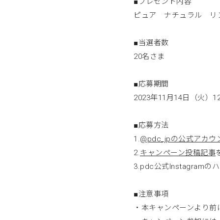
■プレゼント内容
ピュア ナチュラル リ
■当選者数
20名さま
■応募期間
2023年11月14日（火）12
■応募方法
1.
@pdc_jpの公式アカウ
2.
キャンペーン投稿記事
3.pdc公式Instagr
■注意事項
・本キャンペーンより前