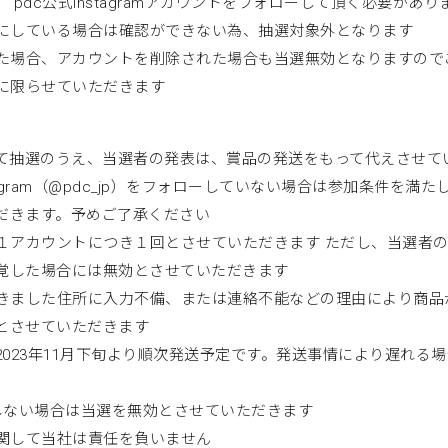
pdc公式Instagramアカウントをフォローして頂く必要があり
にしている場合は確認ができない為、抽選対象外となります
た場合、アカウントを削除された場合も当選無効となりますので
に限らせていただきます
て抽選のうえ、当選者の発表は、賞品の発送をもって代えさせて
tagram（@pdc_jp）をフォローしていない場合は参加条件を
だきます。予めご了承ください
１アカウントにつき１回とさせていただきます ただし、当選者
覚した場合には無効とさせていただきます
きました住所に入力不備、または連絡不能などの理由により商品
とさせていただきます
023年11月下旬より順次発送予定です。発送事情により遅れる
しない場合は当選を無効とさせていただきます
関して当社は責任を負いません