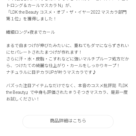
トロング＆カールマスカラ N」が、
「LDK the Beauty コスメ・オブ・ザ・イヤー2022 マスカラ部門
第１位」を獲得しました！
繊細ロング×夜までカール
まるで自まつげが伸びたみたいに、重ねてもダマにならずきれい
にセパレートされたまつげが作れます！
さらに汗・水・皮脂・こすれなどに強いマルチプルーフ処方だか
ら、つけたての綺麗な仕上がり・カールをしっかりキープ！
ナチュラルに目ヂカラUPが叶うマスカラです♪
バズった注目アイテムなだけでなく、本音のコスメ批評誌『LDK
the Beauty』で中身も評価された＃うそつきマスカラ、是非一度
お試しください！
商品詳細はこちら