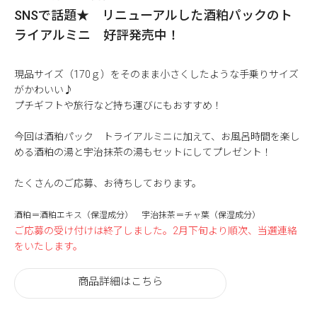
SNSで話題★ リニューアルした酒粕パックのト
ライアルミニ 好評発売中！
現品サイズ（170ｇ）をそのまま小さくしたような手乗りサイズ
がかわいい♪
プチギフトや旅行など持ち運びにもおすすめ！
今回は酒粕パック トライアルミニに加えて、お風呂時間を楽し
める酒粕の湯と宇治抹茶の湯もセットにしてプレゼント！
たくさんのご応募、お待ちしております。
酒粕＝酒粕エキス（保湿成分） 宇治抹茶＝チャ葉（保湿成分）
ご応募の受け付けは終了しました。2月下旬より順次、当選連絡
をいたします。
商品詳細はこちら