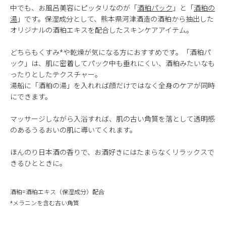
中でも、お風呂美容にピッタリなのが「
酒粕パック
」と「
酒粕の
湯
」です。保湿成分として、熊本県河津酒造の酒粕から抽出した
オリジナルの酒粕エキスを配合したスキンケアアイテム。
どちらもくすみ*や乾燥が気になる方におすすめです。「酒粕パ
ック」は、肌に密着してパック中も垂れにくい、酒粕みたいなも
ったりとしたテクスチャー。
湯船に「酒粕の湯」を入れれば顔だけではなく全身のケアが同時
にできます。
マッサージしながら入浴すれば、肌の古い角質を落として透明感
のあるうるおいの肌に導いてくれます。
ほんのり日本酒の香りで、お酒好きにはたまらなくリラックスで
きるひとときに。
酒粕=酒粕エキス（保湿成分）配合
*メラニンを含む古い角質