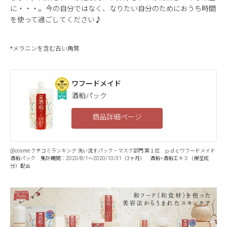
に・・・。今の自分ではなく、なりたい自分のためにおうち時間
を使って過ごしてください♪
*メラニンを含む古い角質
ワフードメイド
酒粕パック
商品詳細ページ
@cosme クチコミランキング 洗い流すパック・マスク部門 第１位
ｐｄｃワフードメイド
酒粕パック
集計期間：2020/8/1～2020/10/31（3ヶ月） 酒粕=酒粕エキス（保湿成
分）配合